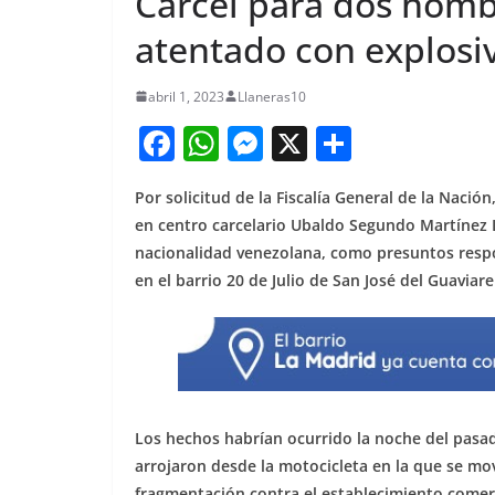
Cárcel para dos homb
atentado con explosi
abril 1, 2023
Llaneras10
F
W
M
X
S
a
h
e
h
Por solicitud de la Fiscalía General de la Nació
c
at
ss
ar
en centro carcelario Ubaldo Segundo Martínez L
e
s
e
e
nacionalidad venezolana, como presuntos respo
b
A
n
en el barrio 20 de Julio de San José del Guaviare
o
p
g
o
p
er
k
Los hechos habrían ocurrido la noche del pasad
arrojaron desde la motocicleta en la que se mo
fragmentación contra el establecimiento comerci