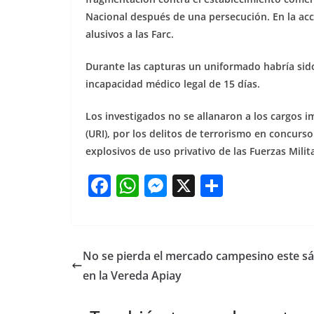
Nacional después de una persecución. En la acc
alusivos a las Farc.
Durante las capturas un uniformado habría sido
incapacidad médico legal de 15 días.
Los investigados no se allanaron a los cargos 
(URI), por los delitos de terrorismo en concurs
explosivos de uso privativo de las Fuerzas Mili
F
W
M
X
S
a
h
e
h
c
at
ss
ar
e
s
e
e
No se pierda el mercado campesino este s
b
A
n
en la Vereda Apiay
o
p
g