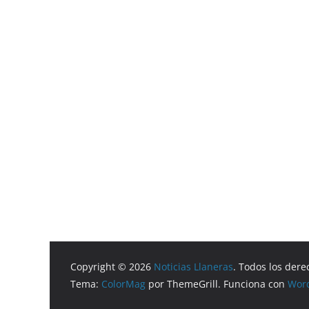
Copyright © 2026
Noticias Llaneras
. Todos los dere
Tema:
ColorMag
por ThemeGrill. Funciona con
Wor