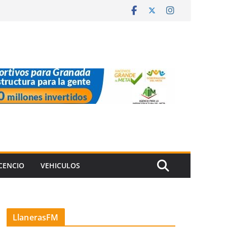
ICENCIO
VEHICULOS
LlanerasFM