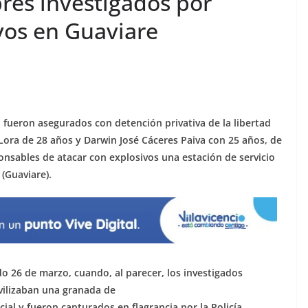
res investigados por
vos en Guaviare
n, fueron asegurados con detención privativa de la libertad
ora de 28 años y Darwin José Cáceres Paiva con 25 años, de
nsables de atacar con explosivos una estación de servicio
 (Guaviare).
o 26 de marzo, cuando, al parecer, los investigados
vilizaban una granada de
al y fueron capturados en flagrancia por la Policía