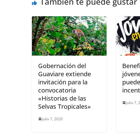
También te puede gustar
o
p
er
k
Gobernación del
Benef
Guaviare extiende
jóvene
invitación para la
puede
convocatoria
incent
«Historias de las
julio 7,
Selvas Tropicales»
julio 7, 2020