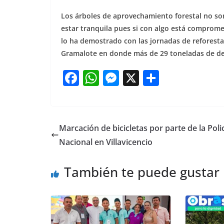
Los árboles de aprovechamiento forestal no so
estar tranquila pues si con algo está compromet
lo ha demostrado con las jornadas de reforesta
Gramalote en donde más de 29 toneladas de de
F
W
M
X
S
a
h
e
h
c
at
ss
ar
e
s
e
e
Marcación de bicicletas por parte de la Poli
b
A
n
Nacional en Villavicencio
o
p
g
También te puede gustar
o
p
er
k