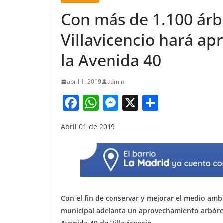
Con más de 1.100 árbo
Villavicencio hará ap
la Avenida 40
abril 1, 2019
admin
F
W
M
X
S
a
h
e
h
Abril 01 de 2019
c
at
ss
ar
e
s
e
e
b
A
n
o
p
g
o
p
er
Con el fin de conservar y mejorar el medio ambie
k
municipal adelanta un aprovechamiento arbóreo 
Avenida 40 de Villavicencio.