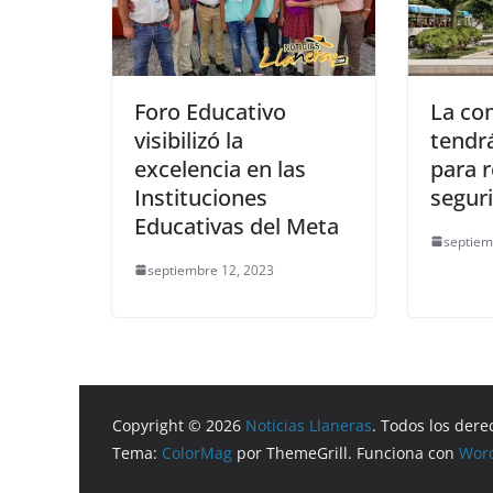
Foro Educativo
La co
visibilizó la
tendr
excelencia en las
para r
Instituciones
segur
Educativas del Meta
septiem
septiembre 12, 2023
Copyright © 2026
Noticias Llaneras
. Todos los dere
Tema:
ColorMag
por ThemeGrill. Funciona con
Wor