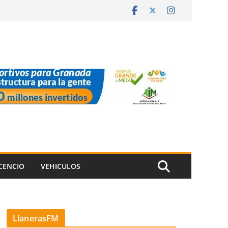
ICENCIO
VEHICULOS
LlanerasFM