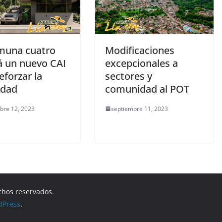
muna cuatro
Modificaciones
á un nuevo CAI
excepcionales a
eforzar la
sectores y
idad
comunidad al POT
bre 12, 2023
septiembre 11, 2023
chos reservados.
dPress
.