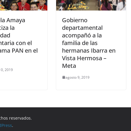
la Amaya
Gobierno
iza la
departamental
idad
acompañó a la
taria con el
familia de las
ama PAN en el
hermanas Ibarra en
Vista Hermosa –
Meta
10, 2019
agosto 9, 2019
chos reservados.
dPress
.