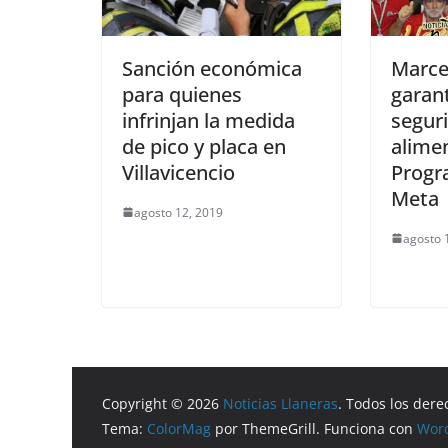
Sanción económica
Marce
para quienes
garant
infrinjan la medida
segur
de pico y placa en
alimen
Villavicencio
Progr
Meta
agosto 12, 2019
agosto 
Copyright © 2026
Noticias Llaneras
. Todos los dere
Tema:
ColorMag
por ThemeGrill. Funciona con
Wor