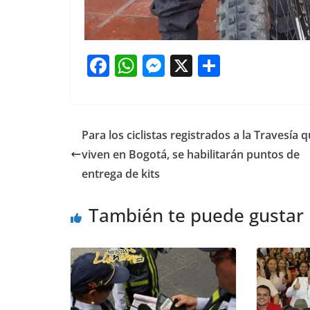
F
W
M
X
S
a
h
e
h
c
at
ss
ar
e
s
e
e
Para los ciclistas registrados a la Travesía 
b
A
n
viven en Bogotá, se habilitarán puntos de
o
p
g
entrega de kits
o
p
er
También te puede gustar
k