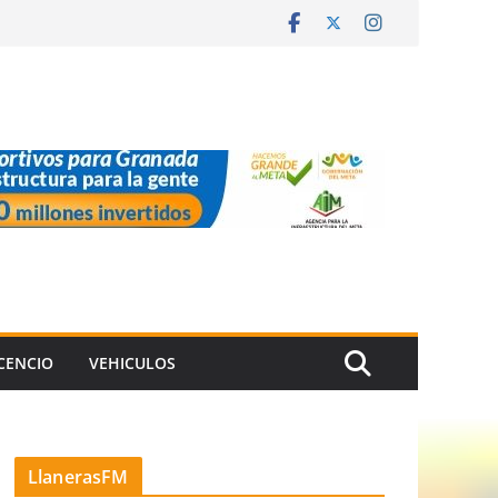
ICENCIO
VEHICULOS
LlanerasFM