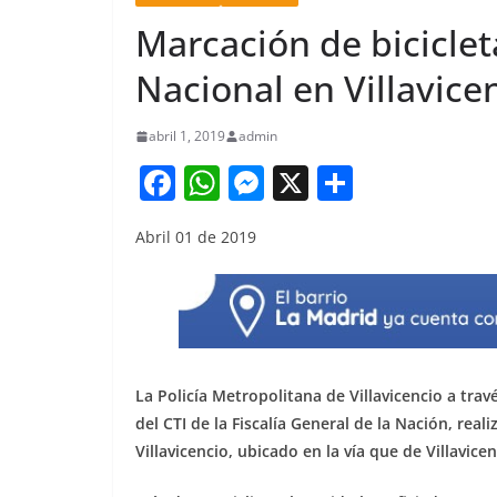
Marcación de bicicleta
Nacional en Villavice
abril 1, 2019
admin
F
W
M
X
S
a
h
e
h
Abril 01 de 2019
c
at
ss
ar
e
s
e
e
b
A
n
o
p
g
o
p
er
La Policía Metropolitana de Villavicencio a trav
k
del CTI de la Fiscalía General de la Nación, real
Villavicencio, ubicado en la vía que de Villavic