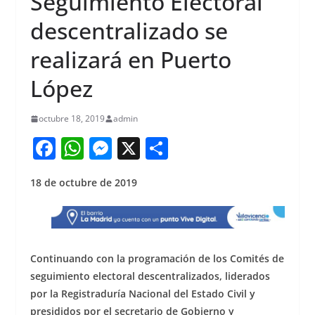
Seguimiento Electoral
descentralizado se
realizará en Puerto
López
octubre 18, 2019
admin
F
W
M
X
S
a
h
e
h
18 de octubre de 2019
c
at
ss
ar
e
s
e
e
b
A
n
o
p
g
Continuando con la programación de los Comités de
o
p
er
seguimiento electoral descentralizados, liderados
por la Registraduría Nacional del Estado Civil y
k
presididos por el secretario de Gobierno y