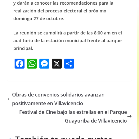
y darán a conocer las recomendaciones para la
realización del proceso electoral el próximo
domingo 27 de octubre.
La reunión se cumplirá a partir de las 8:00 am en el
auditorio de la estación municipal frente al parque
principal.
F
W
M
X
S
a
h
e
h
c
at
ss
ar
e
s
e
e
Obras de convenios solidarios avanzan
b
A
n
positivamente en Villavicencio
o
p
g
Festival de Cine bajo las estrellas en el Parque
o
p
er
Guayuriba de Villavicencio
k