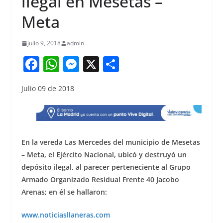
ilegal en Mesetas –
Meta
julio 9, 2018
admin
F
W
M
X
S
a
h
e
h
Julio 09 de 2018
c
at
ss
ar
e
s
e
e
b
A
n
o
p
g
En la vereda Las Mercedes del municipio de Mesetas
o
p
er
– Meta, el Ejército Nacional, ubicó y destruyó un
depósito ilegal, al parecer perteneciente al Grupo
k
Armado Organizado Residual Frente 40 Jacobo
Arenas; en él se hallaron:
www.noticiasllaneras.com