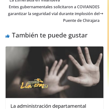
La Esmeralda en Villanueva
o
p
g
Entes gubernamentales solicitaron a COVIANDES
o
p
er
garantizar la seguridad vial durante implosión del
Puente de Chirajara
k
También te puede gustar
La administración departamental