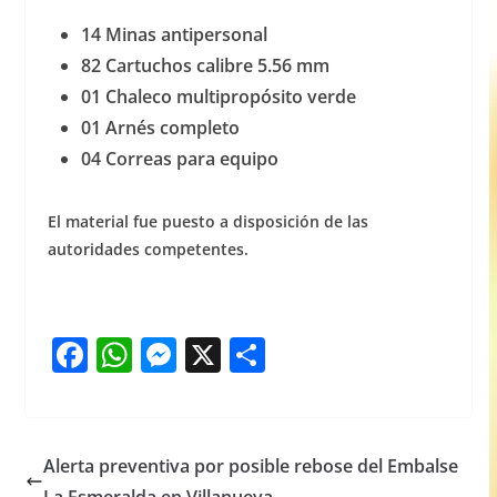
14 Minas antipersonal
82 Cartuchos calibre 5.56 mm
01 Chaleco multipropósito verde
01 Arnés completo
04 Correas para equipo
El material fue puesto a disposición de las
autoridades competentes.
F
W
M
X
S
a
h
e
h
c
at
ss
ar
e
s
e
e
Alerta preventiva por posible rebose del Embalse
b
A
n