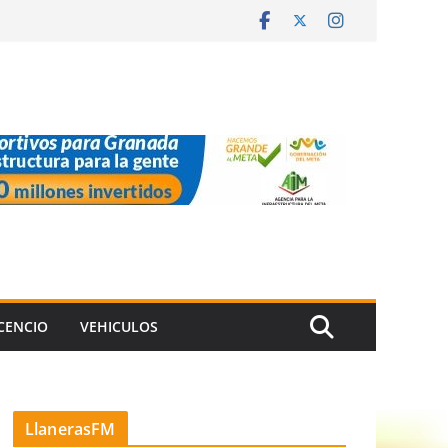
ICENCIO
VEHICULOS
LlanerasFM