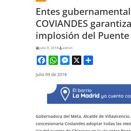
Entes gubernamentale
COVIANDES garantizar
implosión del Puente 
julio 9, 2018
admin
F
W
M
X
S
a
h
e
h
Julio 09 de 2018
c
at
ss
ar
e
s
e
e
b
A
n
o
p
g
o
p
er
Gobernadora del Meta, Alcalde de Villavicencio
k
concesionaria Coviandes adoptar todas las med
pie del puente de Chirajara en la vía entre Bogot