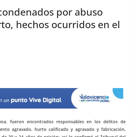
condenados por abuso
rto, hechos ocurridos en el
oa, fueron encontrados responsables en los delitos de
ento agravado, hurto calificado y agravado y fabricación,
e 20 y 24 años de prisión; así lo confirmó el Tribunal del