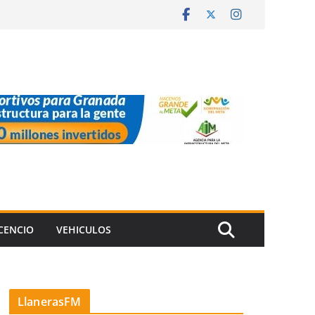
ICENCIO
VEHICULOS
LlanerasFM