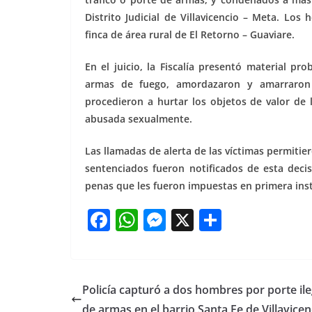
Distrito Judicial de Villavicencio – Meta. Lo
finca de área rural de El Retorno – Guaviare.
En el juicio, la Fiscalía presentó material 
armas de fuego, amordazaron y amarraron 
procedieron a hurtar los objetos de valor de 
abusada sexualmente.
Las llamadas de alerta de las víctimas permitie
sentenciados fueron notificados de esta deci
penas que les fueron impuestas en primera inst
F
W
M
X
S
a
h
e
h
c
at
ss
ar
e
s
e
e
Policía capturó a dos hombres por porte ile
b
A
n
de armas en el barrio Santa Fe de Villavicen