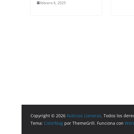
febrero 6, 2025
Copyright © 2026
Noticias Llaneras
. Todos los dere
Tema:
ColorMag
por ThemeGrill. Funciona con
Wor