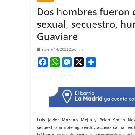
Dos hombres fueron 
sexual, secuestro, hu
Guaviare
febrero 14, 2022
admin
F
W
M
X
S
a
h
e
h
c
at
ss
ar
e
s
e
e
b
A
n
o
p
g
o
p
er
Luis Javier Moreno Mejía y Brian Smith Nov
k
secuestro simple agravado, acceso carnal viol
tráfico o porte de armas, y condenados a más d