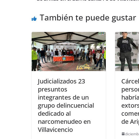
o
p
g
También te puede gustar
o
p
er
k
Judicializados 23
Cárce
presuntos
perso
integrantes de un
habrí
grupo delincuencial
extor
dedicado al
comer
narcomenudeo en
de Ar
Villavicencio
diciemb