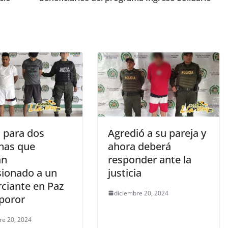
l para dos
Agredió a su pareja y
nas que
ahora deberá
an
responder ante la
sionado a un
justicia
ciante en Paz
diciembre 20, 2024
iporor
re 20, 2024