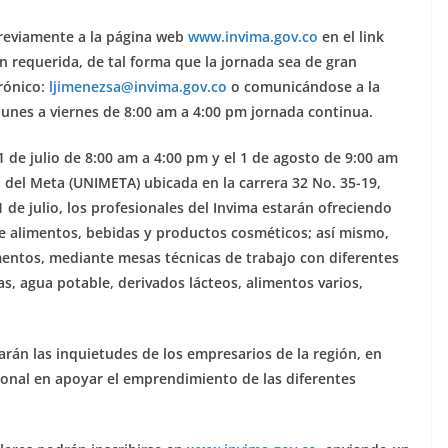
 previamente a la página web
www.invima.gov.co
en el link
ón requerida, de tal forma que la jornada sea de gran
trónico:
ljimenezsa@invima.gov.co
o comunicándose a la
e lunes a viernes de 8:00 am a 4:00 pm jornada continua.
31 de julio de 8:00 am a 4:00 pm y el 1 de agosto de 9:00 am
 del Meta (UNIMETA) ubicada en la carrera 32 No. 35-19,
 31 de julio, los profesionales del Invima estarán ofreciendo
de alimentos, bebidas y productos cosméticos; así mismo,
mentos, mediante mesas técnicas de trabajo con diferentes
as, agua potable, derivados lácteos, alimentos varios,
harán las inquietudes de los empresarios de la región, en
cional en apoyar el emprendimiento de las diferentes