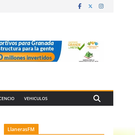
ICENCIO
VEHICULOS
LlanerasFM