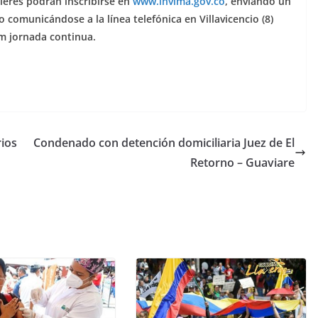
lleres podrán inscribirse en
www.invima.gov.co
, enviando un
o comunicándose a la línea telefónica en Villavicencio (8)
pm jornada continua.
ios
Condenado con detención domiciliaria Juez de El
Retorno – Guaviare