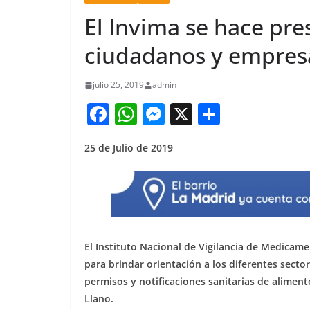
El Invima se hace pre
ciudadanos y empres
julio 25, 2019
admin
F
W
M
X
S
a
h
e
h
25 de Julio de 2019
c
at
ss
ar
e
s
e
e
b
A
n
o
p
g
o
p
er
El Instituto Nacional de Vigilancia de Medicame
k
para brindar orientación a los diferentes sector
permisos y notificaciones sanitarias de alimento
Llano.