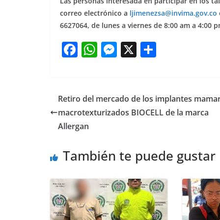
Las personas interesada en participar en los ta
correo electrónico a
ljimenezsa@invima.gov.co
6627064, de lunes a viernes de 8:00 am a 4:00 
F
W
M
X
S
a
h
e
h
c
at
ss
ar
e
s
e
e
Retiro del mercado de los implantes mamar
b
A
n
macrotexturizados BIOCELL de la marca
o
p
g
Allergan
o
p
er
También te puede gustar
k