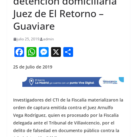
detención domiciliaria
Juez de El Retorno –
Guaviare
julio 25, 2019
admin
F
W
M
X
S
a
h
e
h
25 de Julio de 2019
c
at
ss
ar
e
s
e
e
b
A
n
o
p
g
Investigadores del CTI de la Fiscalía materializaron la
o
p
er
orden de captura emitida contra el Juez Arnulfo
Vega Rodríguez, quien es procesado por la Fiscalía
k
delegada ante el Tribunal de Villavicencio, por el
delito de falsedad en documento público contra la