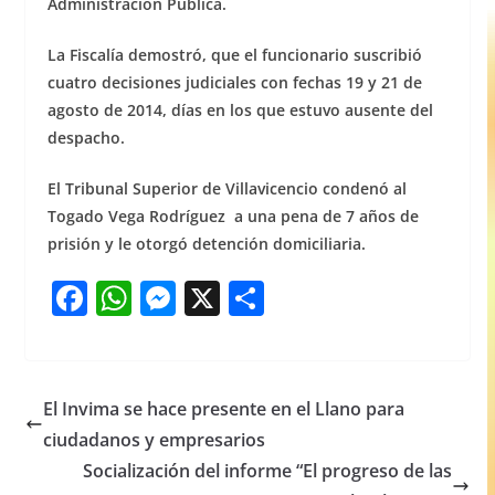
Administración Pública.
La Fiscalía demostró, que el funcionario suscribió
cuatro decisiones judiciales con fechas 19 y 21 de
agosto de 2014, días en los que estuvo ausente del
despacho.
El Tribunal Superior de Villavicencio condenó al
Togado Vega Rodríguez a una pena de 7 años de
prisión y le otorgó detención domiciliaria.
F
W
M
X
S
a
h
e
h
c
at
ss
ar
e
s
e
e
El Invima se hace presente en el Llano para
b
A
n
ciudadanos y empresarios
o
p
g
Socialización del informe “El progreso de las