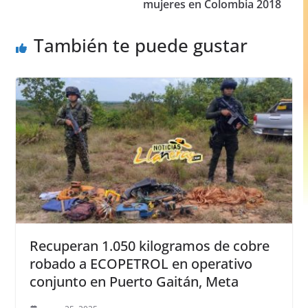
o
p
er
mujeres en Colombia 2018
k
También te puede gustar
Recuperan 1.050 kilogramos de cobre
robado a ECOPETROL en operativo
conjunto en Puerto Gaitán, Meta