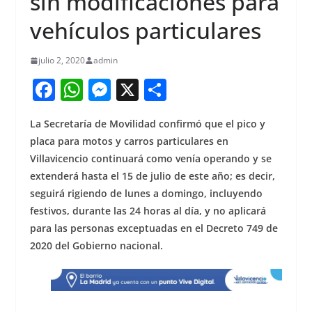
sin modificaciones para
vehículos particulares
julio 2, 2020
admin
F
W
M
X
S
a
h
e
h
La Secretaría de Movilidad confirmó que el pico y
c
at
ss
ar
placa para motos y carros particulares en
e
s
e
e
Villavicencio continuará como venía operando y se
b
A
n
extenderá hasta el 15 de julio de este año; es decir,
o
p
g
seguirá rigiendo de lunes a domingo, incluyendo
festivos, durante las 24 horas al día, y no aplicará
o
p
er
para las personas exceptuadas en el Decreto 749 de
k
2020 del Gobierno nacional.