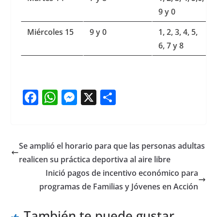
9 y 0
Miércoles 15
9 y 0
1, 2, 3, 4, 5,
6, 7 y 8
F
W
M
X
S
a
h
e
h
c
at
ss
ar
e
s
e
e
Se amplió el horario para que las personas adultas
b
A
n
realicen su práctica deportiva al aire libre
o
p
g
Inició pagos de incentivo económico para
o
p
er
programas de Familias y Jóvenes en Acción
k
También te puede gustar