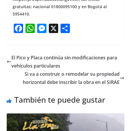
gratuitas: nacional 01800095100 y en Bogotá al
5954410.
F
W
M
X
S
a
h
e
h
c
at
ss
ar
e
s
e
e
El Pico y Placa continúa sin modificaciones para
b
A
n
vehículos particulares
o
p
g
Si va a construir o remodelar su propiedad
o
p
er
horizontal debe inscribir la obra en el SIRAE
k
También te puede gustar