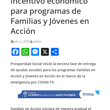
incentivo económico
para programas de
Familias y Jóvenes en
Acción
julio 2, 2020
admin
F
W
M
X
S
a
h
e
h
Prosperidad Social inició la tercera fase de entrega
c
at
ss
ar
de ayudas sociales para los programas Familias en
e
s
e
e
Acción y Jóvenes en Acción en el marco de la
b
A
n
emergencia por COVID-19.
o
p
g
o
p
er
k
Familias en Acción iniciará de manera gradual el