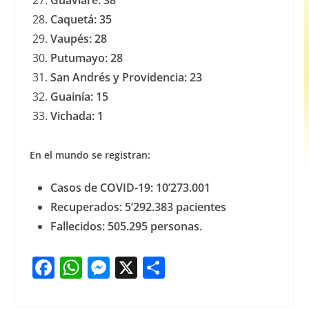
Guaviare: 38
Caquetá: 35
Vaupés: 28
Putumayo: 28
San Andrés y Providencia: 23
Guainía: 15
Vichada: 1
En el mundo se registran:
Casos de COVID-19: 10’273.001
Recuperados: 5’292.383 pacientes
Fallecidos: 505.295 personas.
F
W
M
X
S
a
h
e
h