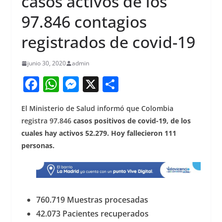
casos activos de los
97.846 contagios
registrados de covid-19
junio 30, 2020
admin
F
W
M
X
S
a
h
e
h
El Ministerio de Salud informó que Colombia
c
at
ss
ar
registra 97.846
casos positivos de covid-19, de los
e
s
e
e
cuales hay activos 52.279. Hoy fallecieron 111
b
A
n
personas.
o
p
g
o
p
er
k
760.719 Muestras procesadas
42.073 Pacientes recuperados