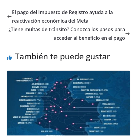
c
at
ss
ar
e
s
e
e
El pago del Impuesto de Registro ayuda a la
b
A
n
reactivación económica del Meta
o
p
g
¿Tiene multas de tránsito? Conozca los pasos para
o
p
er
acceder al beneficio en el pago
k
También te puede gustar