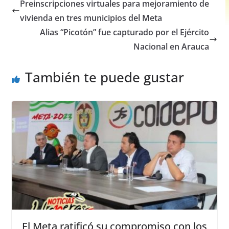
e
s
e
e
Preinscripciones virtuales para mejoramiento de
b
A
n
vivienda en tres municipios del Meta
o
p
g
Alias “Picotón” fue capturado por el Ejército
o
p
er
Nacional en Arauca
k
También te puede gustar
El Meta ratificó su compromiso con los