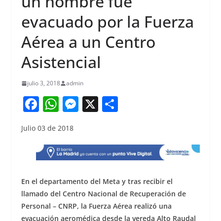
un hombre fue
evacuado por la Fuerza
Aérea a un Centro
Asistencial
julio 3, 2018
admin
F
W
M
X
S
a
h
e
h
Julio 03 de 2018
c
at
ss
ar
e
s
e
e
b
A
n
o
p
g
En el departamento del Meta y tras recibir el
o
p
er
llamado del Centro Nacional de Recuperación de
Personal – CNRP, la Fuerza Aérea realizó una
k
evacuación aeromédica desde la vereda Alto Raudal