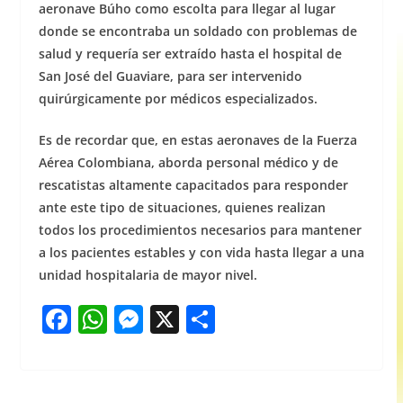
aeronave Búho como escolta para llegar al lugar
donde se encontraba un soldado con problemas de
salud y requería ser extraído hasta el hospital de
San José del Guaviare, para ser intervenido
quirúrgicamente por médicos especializados.
Es de recordar que, en estas aeronaves de la Fuerza
Aérea Colombiana, aborda personal médico y de
rescatistas altamente capacitados para responder
ante este tipo de situaciones, quienes realizan
todos los procedimientos necesarios para mantener
a los pacientes estables y con vida hasta llegar a una
unidad hospitalaria de mayor nivel.
F
W
M
X
S
a
h
e
h
c
at
ss
ar