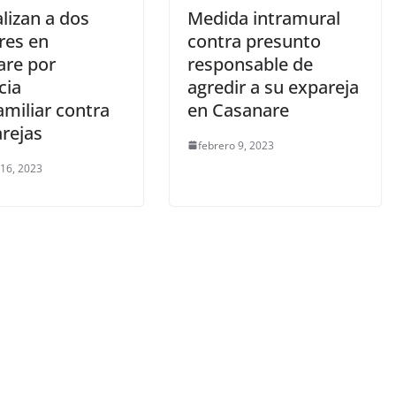
alizan a dos
Medida intramural
es en
contra presunto
are por
responsable de
cia
agredir a su expareja
amiliar contra
en Casanare
arejas
febrero 9, 2023
 16, 2023