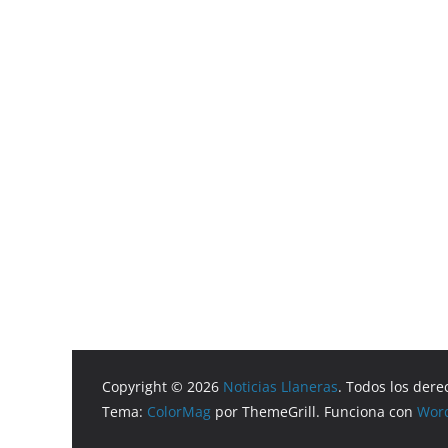
Copyright © 2026
Noticias Llaneras
. Todos los dere
Tema:
ColorMag
por ThemeGrill. Funciona con
Wor