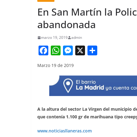
En San Martín la Poli
abandonada
marzo 19, 2019
admin
F
W
M
X
S
a
h
e
h
Marzo 19 de 2019
c
at
ss
ar
e
s
e
e
b
A
n
o
p
g
o
p
er
A la altura del sector La Virgen del municipio 
k
que contenía 1.100 gr de marihuana tipo creep
www.noticiasllaneras.com