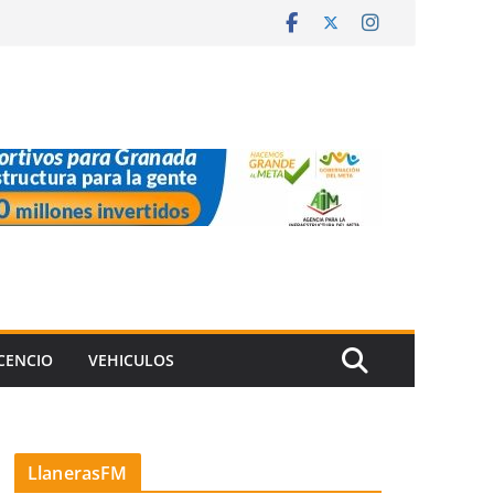
ICENCIO
VEHICULOS
LlanerasFM