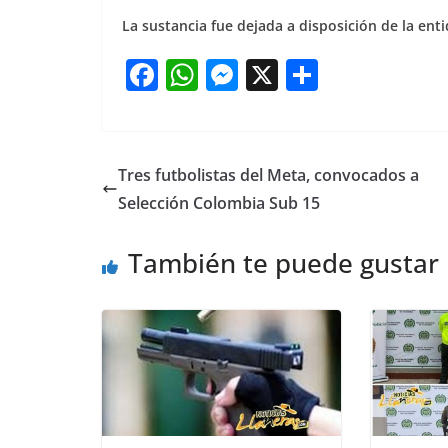
La sustancia fue dejada a disposición de la ent
F
W
M
X
S
a
h
e
h
c
at
ss
ar
e
s
e
e
Tres futbolistas del Meta, convocados a
b
A
n
Selección Colombia Sub 15
o
p
g
También te puede gustar
o
p
er
k