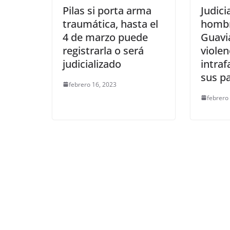
Pilas si porta arma
Judici
traumática, hasta el
hombr
4 de marzo puede
Guavi
registrarla o será
violen
judicializado
intraf
sus p
febrero 16, 2023
febrero