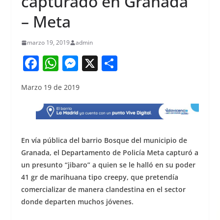
capturado en Granada
– Meta
marzo 19, 2019
admin
F
W
M
X
S
a
h
e
h
Marzo 19 de 2019
c
at
ss
ar
e
s
e
e
b
A
n
o
p
g
En vía pública del barrio Bosque del municipio de
o
p
er
Granada, el Departamento de Policía Meta capturó a
un presunto “jibaro” a quien se le halló en su poder
k
41 gr de marihuana tipo creepy, que pretendía
comercializar de manera clandestina en el sector
donde departen muchos jóvenes.