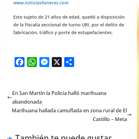
www.noticiasllaneras.com
Este sujeto de 21 años de edad, quedó a disposición
de la Fiscalía seccional de turno URI, por el delito de
fabricación, tráfico y porte de estupefacientes.
F
W
M
X
S
a
h
e
h
c
at
ss
ar
e
s
e
e
En San Martín la Policía halló marihuana
b
A
n
abandonada
o
p
g
Marihuana hallada camuflada en zona rural de El
o
p
er
Castillo – Meta
k
También te puede gustar