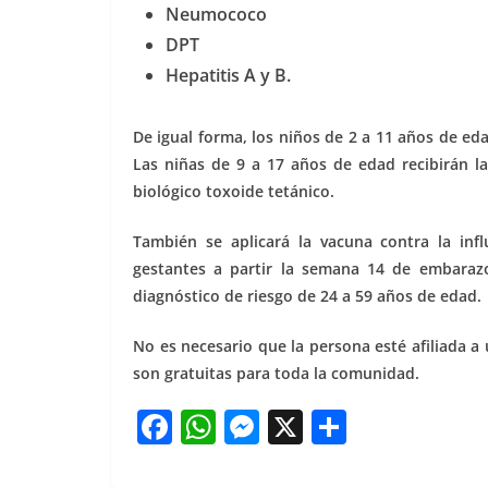
Neumococo
DPT
Hepatitis A y B.
De igual forma, los niños de 2 a 11 años de eda
Las niñas de 9 a 17 años de edad recibirán la
biológico toxoide tetánico.
También se aplicará la vacuna contra la inf
gestantes a partir la semana 14 de embaraz
diagnóstico de riesgo de 24 a 59 años de edad
No es necesario que la persona esté afiliada a
son gratuitas para toda la comunidad.
F
W
M
X
S
a
h
e
h