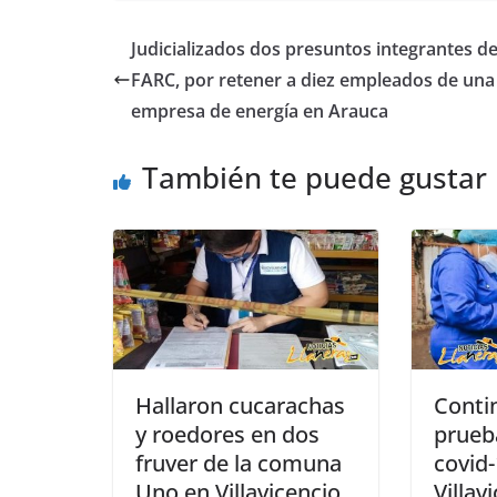
c
at
ss
ar
e
s
e
e
Judicializados dos presuntos integrantes de
b
A
n
FARC, por retener a diez empleados de una
o
p
g
empresa de energía en Arauca
o
p
er
También te puede gustar
k
Hallaron cucarachas
Conti
y roedores en dos
prueb
fruver de la comuna
covid
Uno en Villavicencio
Villav