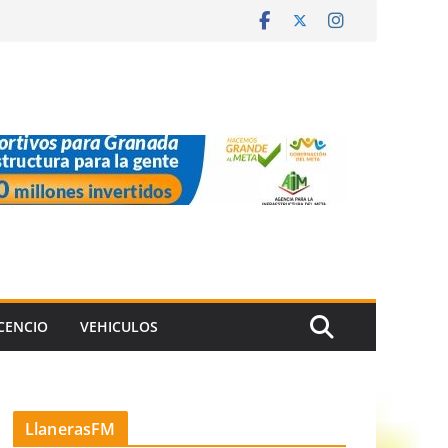
ICENCIO
VEHICULOS
LlanerasFM