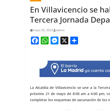
En Villavicencio se ha
Tercera Jornada Dep
mayo 20, 2022
admin
F
W
M
X
S
a
h
e
h
c
at
ss
ar
e
s
e
e
b
A
n
o
p
g
o
p
er
La Alcaldía de Villavicencio se une a la Terce
k
próximo 21 de mayo de 8:00 am a 4:00 pm, con
completar los esquemas de vacunación de los n