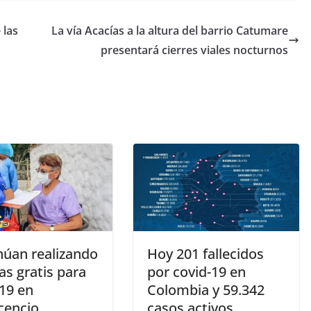
 las
La vía Acacías a la altura del barrio Catumare
presentará cierres viales nocturnos
núan realizando
Hoy 201 fallecidos
as gratis para
por covid-19 en
-19 en
Colombia y 59.342
icencio
casos activos