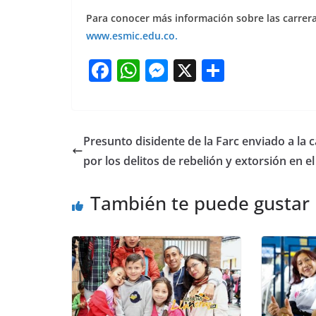
Para conocer más información sobre las carrera
www.esmic.edu.co.
F
W
M
X
S
a
h
e
h
c
at
ss
ar
e
s
e
e
Presunto disidente de la Farc enviado a la c
b
A
n
por los delitos de rebelión y extorsión en e
o
p
g
También te puede gustar
o
p
er
k