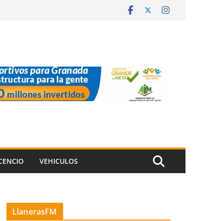
ICENCIO
VEHICULOS
LlanerasFM