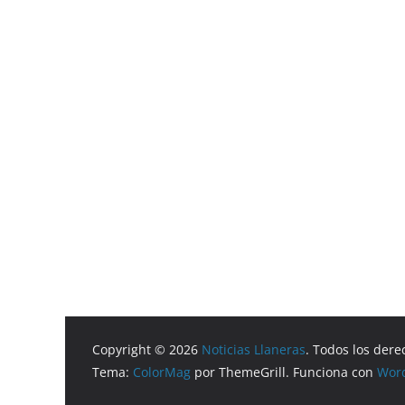
Copyright © 2026
Noticias Llaneras
. Todos los dere
Tema:
ColorMag
por ThemeGrill. Funciona con
Wor