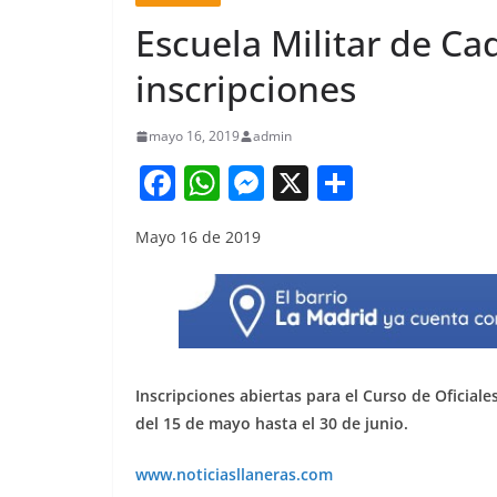
Escuela Militar de Ca
inscripciones
mayo 16, 2019
admin
F
W
M
X
S
a
h
e
h
Mayo 16 de 2019
c
at
ss
ar
e
s
e
e
b
A
n
o
p
g
o
p
er
Inscripciones abiertas para el Curso de Oficiale
k
del 15 de mayo hasta el 30 de junio.
www.noticiasllaneras.com