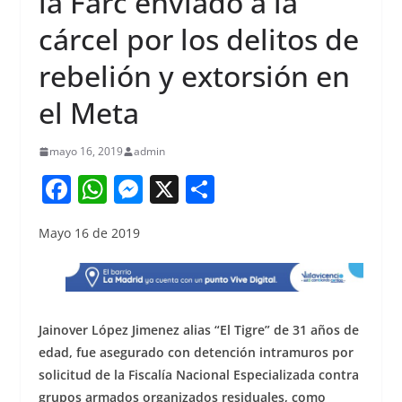
la Farc enviado a la
cárcel por los delitos de
rebelión y extorsión en
el Meta
mayo 16, 2019
admin
F
W
M
X
S
a
h
e
h
Mayo 16 de 2019
c
at
ss
ar
e
s
e
e
b
A
n
o
p
g
Jainover López Jimenez alias “El Tigre” de 31 años de
o
p
er
edad, fue asegurado con detención intramuros por
solicitud de la Fiscalía Nacional Especializada contra
k
grupos armados organizados residuales, como