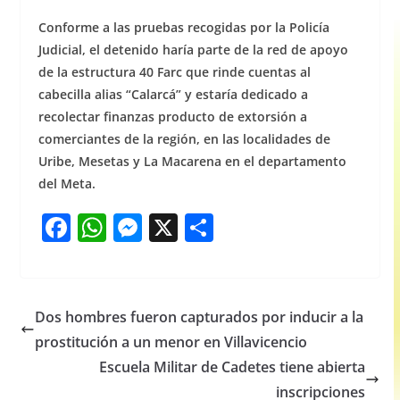
Conforme a las pruebas recogidas por la Policía
Judicial, el detenido haría parte de la red de apoyo
de la estructura 40 Farc que rinde cuentas al
cabecilla alias “Calarcá” y estaría dedicado a
recolectar finanzas producto de extorsión a
comerciantes de la región, en las localidades de
Uribe, Mesetas y La Macarena en el departamento
del Meta.
F
W
M
X
S
a
h
e
h
c
at
ss
ar
e
s
e
e
Dos hombres fueron capturados por inducir a la
b
A
n
prostitución a un menor en Villavicencio
o
p
g
Escuela Militar de Cadetes tiene abierta
o
p
er
inscripciones