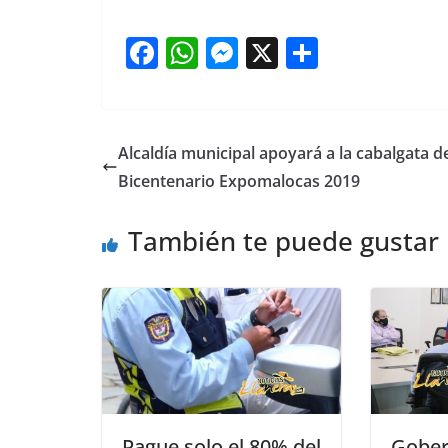
F
W
M
X
S
a
h
e
h
c
at
ss
ar
e
s
e
e
Alcaldía municipal apoyará a la cabalgata d
b
A
n
Bicentenario Expomalocas 2019
o
p
g
También te puede gustar
o
p
er
k
Pague solo el 80% del
Gober