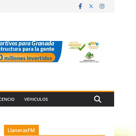
ICENCIO
VEHICULOS
LlanerasFM