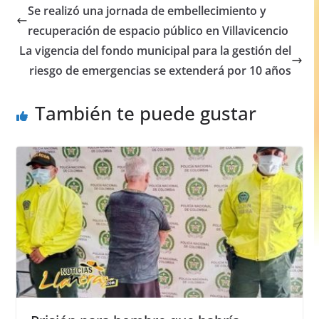
e
s
e
e
Se realizó una jornada de embellecimiento y
b
A
n
recuperación de espacio público en Villavicencio
o
p
g
La vigencia del fondo municipal para la gestión del
o
p
er
riesgo de emergencias se extenderá por 10 años
k
También te puede gustar