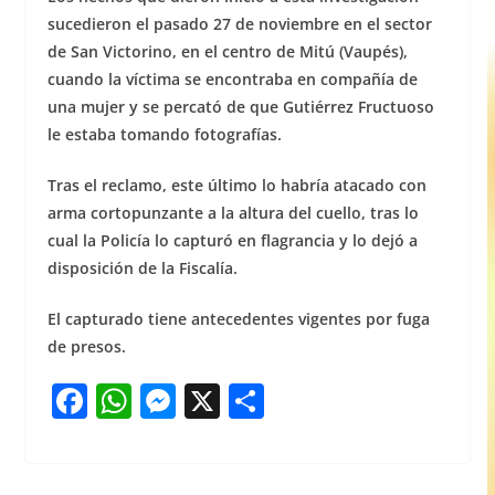
sucedieron el pasado 27 de noviembre en el sector
de San Victorino, en el centro de Mitú (Vaupés),
cuando la víctima se encontraba en compañía de
una mujer y se percató de que Gutiérrez Fructuoso
le estaba tomando fotografías.
Tras el reclamo, este último lo habría atacado con
arma cortopunzante a la altura del cuello, tras lo
cual la Policía lo capturó en flagrancia y lo dejó a
disposición de la Fiscalía.
El capturado tiene antecedentes vigentes por fuga
de presos.
F
W
M
X
S
a
h
e
h
c
at
ss
ar