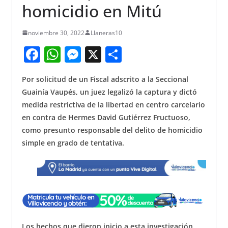
homicidio en Mitú
noviembre 30, 2022
Llaneras10
F
W
M
X
S
a
h
e
h
Por solicitud de un Fiscal adscrito a la Seccional
c
at
ss
ar
Guainía Vaupés, un juez legalizó la captura y dictó
e
s
e
e
medida restrictiva de la libertad en centro carcelario
b
A
n
en contra de Hermes David Gutiérrez Fructuoso,
o
p
g
como presunto responsable del delito de homicidio
simple en grado de tentativa.
o
p
er
k
Los hechos que dieron inicio a esta investigación