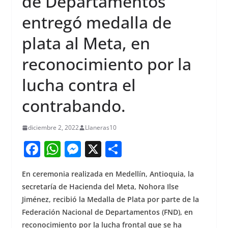
de Departamentos
entregó medalla de
plata al Meta, en
reconocimiento por la
lucha contra el
contrabando.
diciembre 2, 2022
Llaneras10
F
W
M
X
S
a
h
e
h
En ceremonia realizada en Medellín, Antioquia, la
c
at
ss
ar
secretaría de Hacienda del Meta, Nohora Ilse
e
s
e
e
Jiménez, recibió la Medalla de Plata por parte de la
b
A
n
Federación Nacional de Departamentos (FND), en
reconocimiento por la lucha frontal que se ha