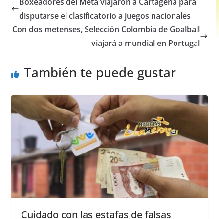
Boxeadores del Meta viajaron a Cartagena para
b
A
n
disputarse el clasificatorio a juegos nacionales
o
p
g
Con dos metenses, Selección Colombia de Goalball
o
p
er
viajará a mundial en Portugal
k
También te puede gustar
Cuidado con las estafas de falsas