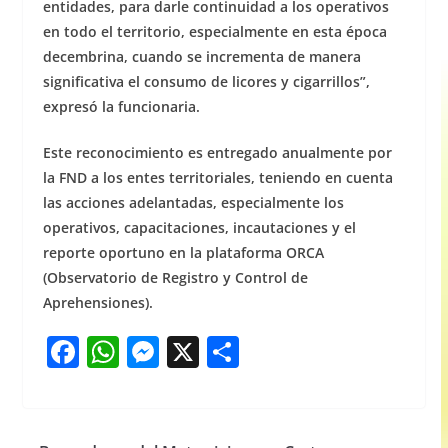
entidades, para darle continuidad a los operativos
en todo el territorio, especialmente en esta época
decembrina, cuando se incrementa de manera
significativa el consumo de licores y cigarrillos”,
expresó la funcionaria.
Este reconocimiento es entregado anualmente por
la FND a los entes territoriales, teniendo en cuenta
las acciones adelantadas, especialmente los
operativos, capacitaciones, incautaciones y el
reporte oportuno en la plataforma ORCA
(Observatorio de Registro y Control de
Aprehensiones).
F
W
M
X
S
a
h
e
h
c
at
ss
ar
e
s
e
e