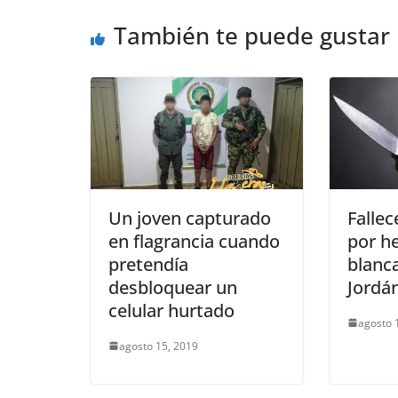
o
p
g
También te puede gustar
o
p
er
k
Un joven capturado
Falle
en flagrancia cuando
por h
pretendía
blanca
desbloquear un
Jordá
celular hurtado
agosto 
agosto 15, 2019