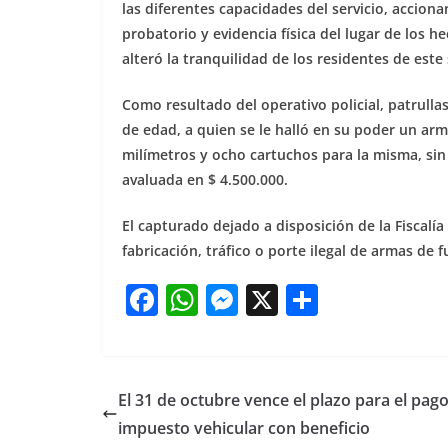
las diferentes capacidades del servicio, accion
probatorio y evidencia física del lugar de los 
alteró la tranquilidad de los residentes de este 
Como resultado del operativo policial, patrulla
de edad, a quien se le halló en su poder un arm
milímetros y ocho cartuchos para la misma, sin
avaluada en $ 4.500.000.
El capturado dejado a disposición de la Fiscalía
fabricación, tráfico o porte ilegal de armas de f
F
W
M
X
S
a
h
e
h
c
at
ss
ar
e
s
e
e
El 31 de octubre vence el plazo para el pag
b
A
n
impuesto vehicular con beneficio