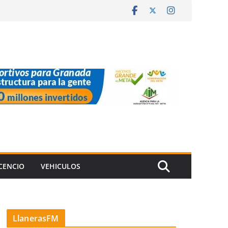
ICENCIO
VEHICULOS
LlanerasFM