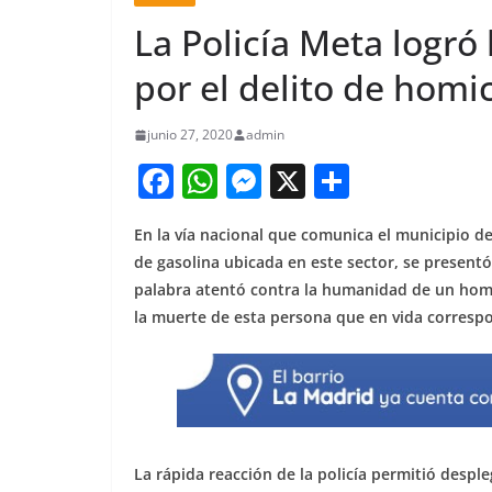
La Policía Meta logró
por el delito de homi
junio 27, 2020
admin
F
W
M
X
S
a
h
e
h
En la vía nacional que comunica el municipio d
c
at
ss
ar
de gasolina ubicada en este sector, se present
e
s
e
e
palabra atentó contra la humanidad de un hom
b
A
n
la muerte de esta persona que en vida corresp
o
p
g
o
p
er
k
La rápida reacción de la policía permitió desp