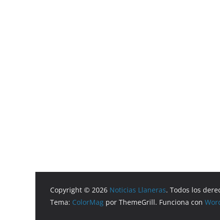
Copyright © 2026
Noticias Llaneras
. Todos los dere
Tema:
ColorMag
por ThemeGrill. Funciona con
Wor