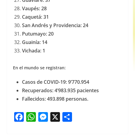
Guaviare: 37
Vaupés: 28
Caquetá: 31
San Andrés y Providencia: 24
Putumayo: 20
Guainía: 14
Vichada: 1
En el mundo se registran:
Casos de COVID-19: 9’770.954
Recuperados: 4’983.935 pacientes
Fallecidos: 493.898 personas.
F
W
M
X
S
a
h
e
h