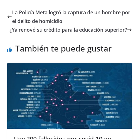
c
at
ss
ar
e
s
e
e
La Policía Meta logró la captura de un hombre por
b
A
n
el delito de homicidio
o
p
g
¿Ya renovó su crédito para la educación superior?
o
p
er
También te puede gustar
k
Hoy 300 fallecidos por covid-19 en