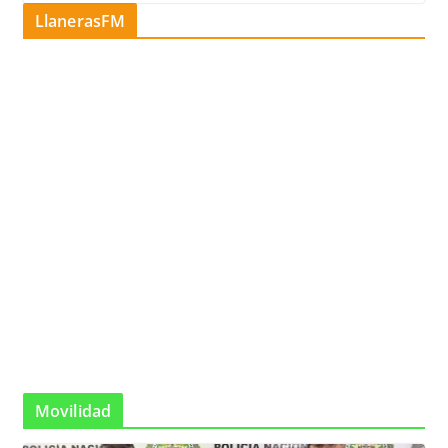
LlanerasFM
Movilidad