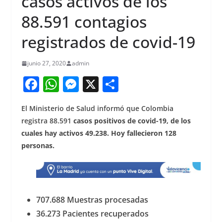
casos activos de los
88.591 contagios
registrados de covid-19
junio 27, 2020
admin
F
W
M
X
S
a
h
e
h
El Ministerio de Salud informó que Colombia
c
at
ss
ar
registra 88.591
casos positivos de covid-19, de los
e
s
e
e
cuales hay activos 49.238. Hoy fallecieron 128
b
A
n
personas.
o
p
g
o
p
er
k
707.688 Muestras procesadas
36.273 Pacientes recuperados