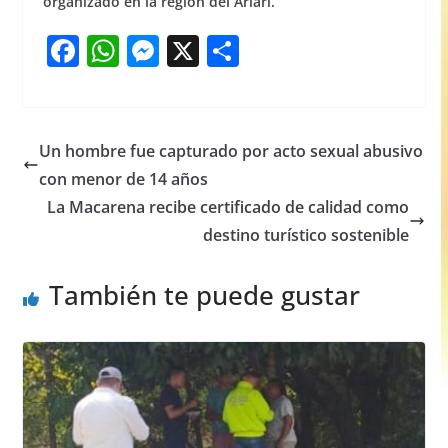
organizado en la región del Ariari.
F
W
M
X
S
a
h
e
h
c
at
ss
ar
e
s
e
e
Un hombre fue capturado por acto sexual abusivo
b
A
n
con menor de 14 años
o
p
g
La Macarena recibe certificado de calidad como
o
p
er
destino turístico sostenible
k
También te puede gustar