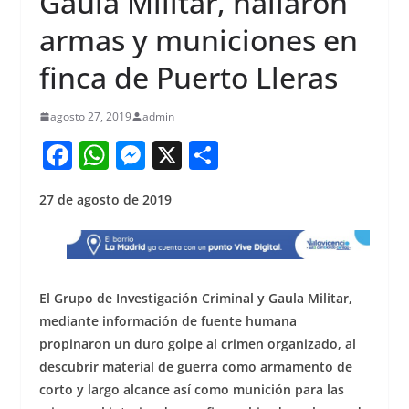
Gaula Militar, hallaron
armas y municiones en
finca de Puerto Lleras
agosto 27, 2019
admin
F
W
M
X
S
a
h
e
h
27 de agosto de 2019
c
at
ss
ar
e
s
e
e
b
A
n
o
p
g
El Grupo de Investigación Criminal y Gaula Militar,
o
p
er
mediante información de fuente humana
propinaron un duro golpe al crimen organizado, al
k
descubrir material de guerra como armamento de
corto y largo alcance así como munición para las