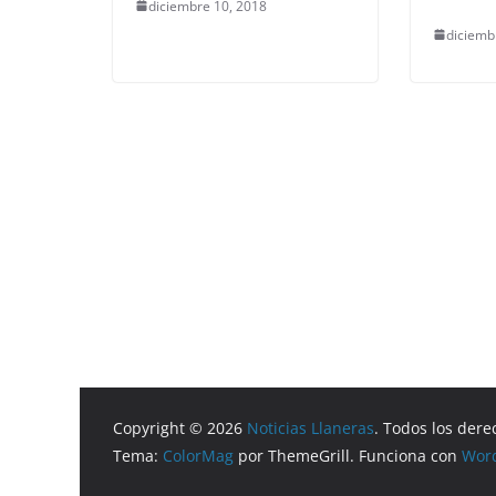
diciembre 10, 2018
diciemb
Copyright © 2026
Noticias Llaneras
. Todos los dere
Tema:
ColorMag
por ThemeGrill. Funciona con
Wor