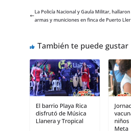
c
at
ss
ar
e
s
e
e
La Policía Nacional y Gaula Militar, hallaron
b
A
n
armas y municiones en finca de Puerto Lle
o
p
g
o
p
er
También te puede gustar
k
El barrio Playa Rica
Jorna
disfrutó de Música
vacun
Llanera y Tropical
niños 
Meta