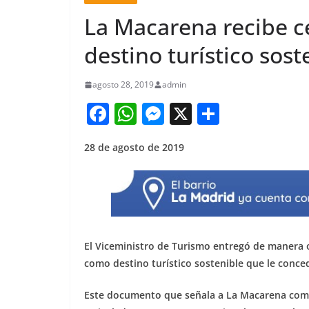
La Macarena recibe c
destino turístico sost
agosto 28, 2019
admin
F
W
M
X
S
a
h
e
h
28 de agosto de 2019
c
at
ss
ar
e
s
e
e
b
A
n
o
p
g
o
p
er
El Viceministro de Turismo entregó de manera of
k
como destino turístico sostenible que le conced
Este documento que señala a La Macarena como d