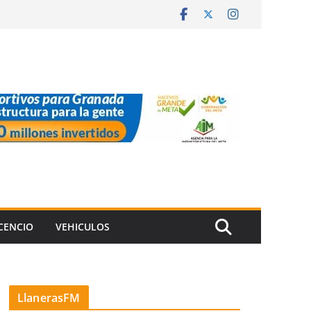
ICENCIO
VEHICULOS
LlanerasFM