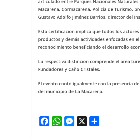
articulado entre Parques Nacionales Naturales 
Macarena, Cormacarena, Policía de Turismo, pre
Gustavo Adolfo Jiménez Barrios, director del In
Esta certificación implica que todos los actore
productos y demás actividades enfocadas en el 
reconocimiento beneficiando el desarrollo econ
La respectiva distinción comprende el área turí
Fundadores y Caño Cristales.
El evento contó igualmente con la presencia de l
del municipio de La Macarena.
F
W
M
X
S
a
h
e
h