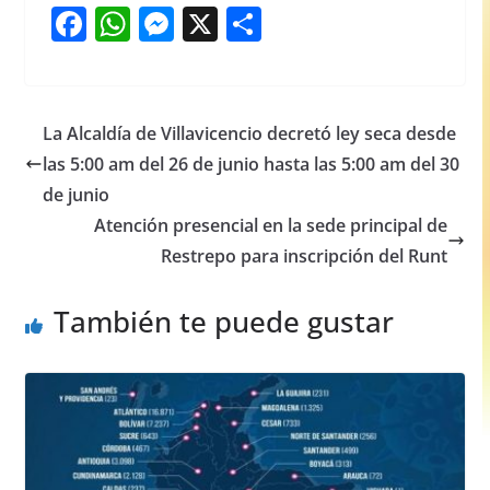
F
W
M
X
S
a
h
e
h
c
at
ss
ar
e
s
e
e
La Alcaldía de Villavicencio decretó ley seca desde
b
A
n
las 5:00 am del 26 de junio hasta las 5:00 am del 30
o
p
g
de junio
o
p
er
Atención presencial en la sede principal de
Restrepo para inscripción del Runt
k
También te puede gustar