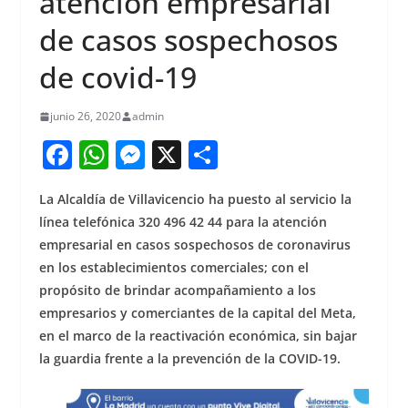
atención empresarial
de casos sospechosos
de covid-19
junio 26, 2020
admin
F
W
M
X
S
a
h
e
h
La Alcaldía de Villavicencio ha puesto al servicio la
c
at
ss
ar
línea telefónica 320 496 42 44 para la atención
e
s
e
e
empresarial en casos sospechosos de coronavirus
b
A
n
en los establecimientos comerciales; con el
o
p
g
propósito de brindar acompañamiento a los
empresarios y comerciantes de la capital del Meta,
o
p
er
en el marco de la reactivación económica, sin bajar
k
la guardia frente a la prevención de la COVID-19.