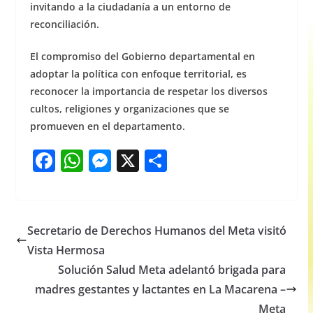
invitando a la ciudadanía a un entorno de
reconciliación.
El compromiso del Gobierno departamental en
adoptar la política con enfoque territorial, es
reconocer la importancia de respetar los diversos
cultos, religiones y organizaciones que se
promueven en el departamento.
F
W
M
X
S
a
h
e
h
c
at
ss
ar
e
s
e
e
Secretario de Derechos Humanos del Meta visitó
b
A
n
Vista Hermosa
o
p
g
Solución Salud Meta adelantó brigada para
o
p
er
madres gestantes y lactantes en La Macarena –
Meta