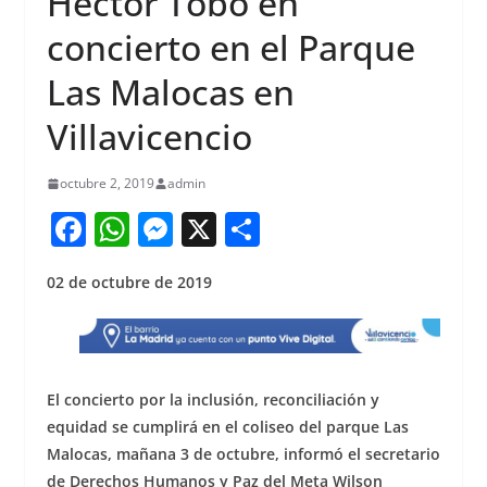
Héctor Tobo en
concierto en el Parque
Las Malocas en
Villavicencio
octubre 2, 2019
admin
F
W
M
X
S
a
h
e
h
02 de octubre de 2019
c
at
ss
ar
e
s
e
e
b
A
n
o
p
g
El concierto
por la inclusión, reconciliación y
o
p
er
equidad
se cumplirá en el coliseo del parque Las
Malocas, mañana 3 de octubre, informó el secretario
k
de Derechos Humanos y Paz del Meta Wilson