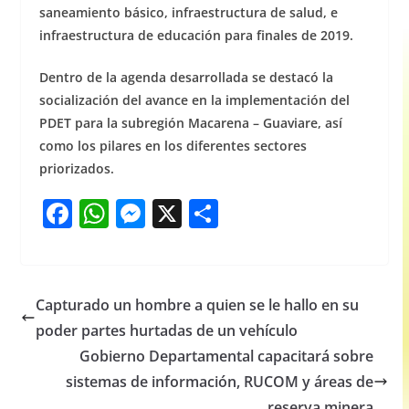
saneamiento básico, infraestructura de salud, e
infraestructura de educación para finales de 2019.
Dentro de la agenda desarrollada se destacó la
socialización del avance en la implementación del
PDET para la subregión Macarena – Guaviare, así
como los pilares en los diferentes sectores
priorizados.
F
W
M
X
S
a
h
e
h
c
at
ss
ar
e
s
e
e
Capturado un hombre a quien se le hallo en su
b
A
n
poder partes hurtadas de un vehículo
o
p
g
Gobierno Departamental capacitará sobre
o
p
er
sistemas de información, RUCOM y áreas de
reserva minera