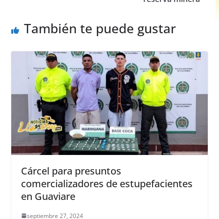
k
También te puede gustar
Cárcel para presuntos
comercializadores de estupefacientes
en Guaviare
septiembre 27, 2024