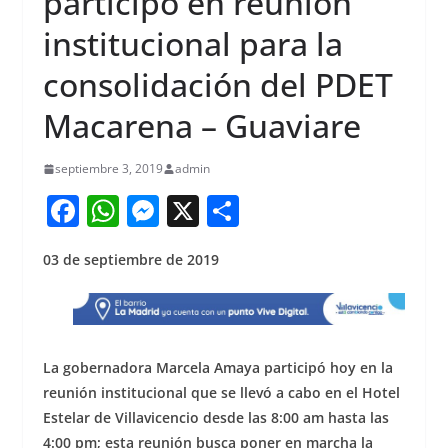
participó en reunión
institucional para la
consolidación del PDET
Macarena – Guaviare
septiembre 3, 2019
admin
F
W
M
X
S
a
h
e
h
03 de septiembre de 2019
c
at
ss
ar
e
s
e
e
b
A
n
o
p
g
La gobernadora Marcela Amaya participó hoy en la
o
p
er
reunión institucional que se llevó a cabo en el Hotel
Estelar de Villavicencio desde las 8:00 am hasta las
k
4:00 pm; esta reunión busca poner en marcha la