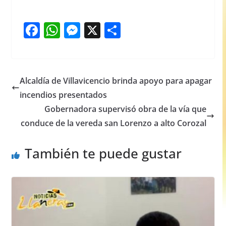
F
W
M
X
S
a
h
e
h
c
at
ss
ar
e
s
e
e
Alcaldía de Villavicencio brinda apoyo para apagar
b
A
n
incendios presentados
o
p
g
Gobernadora supervisó obra de la vía que
o
p
er
conduce de la vereda san Lorenzo a alto Corozal
k
También te puede gustar