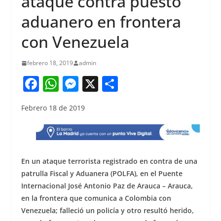
ataque contra puesto
aduanero en frontera
con Venezuela
febrero 18, 2019
admin
F
W
M
X
S
a
h
e
h
Febrero 18 de 2019
c
at
ss
ar
e
s
e
e
b
A
n
o
p
g
En un ataque terrorista registrado en contra de una
o
p
er
patrulla Fiscal y Aduanera (POLFA), en el Puente
Internacional José Antonio Paz de Arauca – Arauca,
k
en la frontera que comunica a Colombia con
Venezuela; falleció un policía y otro resultó herido,