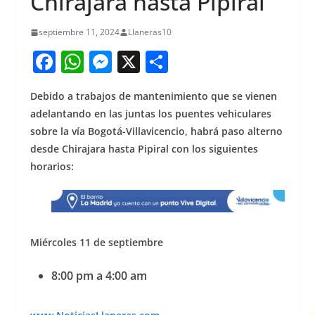
Chirajara hasta Pipiral
septiembre 11, 2024
Llaneras10
F
W
M
X
S
a
h
e
h
Debido a trabajos de mantenimiento que se vienen
c
at
ss
ar
adelantando en las juntas los puentes vehiculares
e
s
e
e
sobre la vía Bogotá-Villavicencio, habrá paso alterno
b
A
n
desde Chirajara hasta Pipiral con los siguientes
o
p
g
horarios:
o
p
er
k
Miércoles 11 de septiembre
8:00 pm a 4:00 am