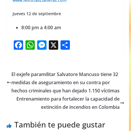
www.NoticiasLlaneras.com
Jueves 12 de septiembre
8:00 pm a 4:00 am
F
W
M
X
S
a
h
e
h
c
at
ss
ar
e
s
e
e
El exjefe paramilitar Salvatore Mancuso tiene 32
b
A
n
medidas de aseguramiento en su contra por
o
p
g
hechos criminales que han dejado 1.150 víctimas
o
p
er
Entrenamiento para fortalecer la capacidad de
extinción de incendios en Colombia
k
También te puede gustar