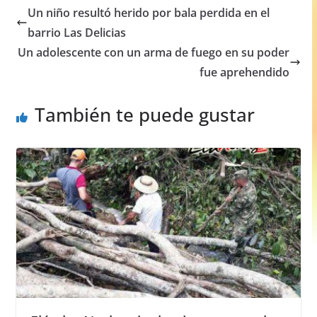
e
s
e
e
Un niño resultó herido por bala perdida en el
b
A
n
barrio Las Delicias
o
p
g
Un adolescente con un arma de fuego en su poder
o
p
er
fue aprehendido
k
También te puede gustar