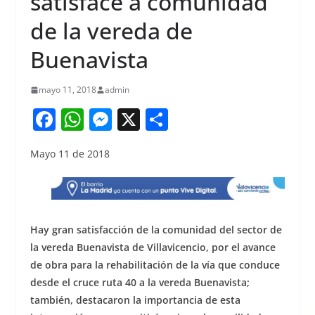
satisface a comunidad
de la vereda de
Buenavista
mayo 11, 2018
admin
F
W
M
X
S
a
h
e
h
Mayo 11 de 2018
c
at
ss
ar
e
s
e
e
b
A
n
o
p
g
Hay gran satisfacción de la comunidad del sector de
o
p
er
la vereda Buenavista de Villavicencio, por el avance
de obra para la rehabilitación de la vía que conduce
k
desde el cruce ruta 40 a la vereda Buenavista;
también, destacaron la importancia de esta