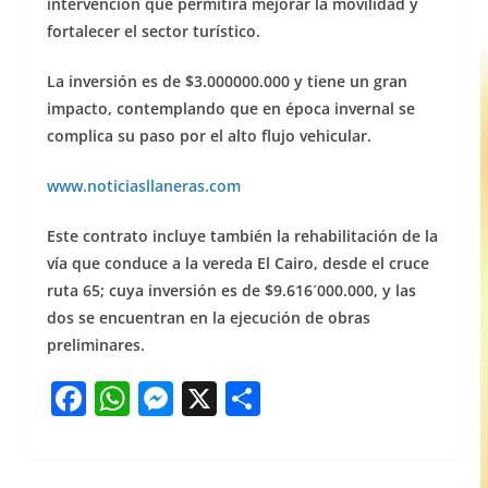
intervención que permitirá mejorar la movilidad y
fortalecer el sector turístico.
La inversión es de $3.000000.000 y tiene un gran
impacto, contemplando que en época invernal se
complica su paso por el alto flujo vehicular.
www.noticiasllaneras.com
Este contrato incluye también la rehabilitación de la
vía que conduce a la vereda El Cairo, desde el cruce
ruta 65; cuya inversión es de $9.616´000.000, y las
dos se encuentran en la ejecución de obras
preliminares.
F
W
M
X
S
a
h
e
h
c
at
ss
ar