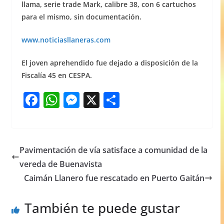
llama, serie trade Mark, calibre 38, con 6 cartuchos
para el mismo, sin documentación.
www.noticiasllaneras.com
El joven aprehendido fue dejado a disposición de la
Fiscalía 45 en CESPA.
F
W
M
X
S
a
h
e
h
c
at
ss
ar
e
s
e
e
Pavimentación de vía satisface a comunidad de la
b
A
n
vereda de Buenavista
o
p
g
Caimán Llanero fue rescatado en Puerto Gaitán
o
p
er
También te puede gustar
k