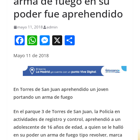
arma de fuego en su
poder fue aprehendido
mayo 11, 2018
admin
F
W
M
X
S
a
h
e
h
Mayo 11 de 2018
c
at
ss
ar
e
s
e
e
b
A
n
o
p
g
En Torres de San Juan aprehendido un joven
o
p
er
portando un arma de fuego
k
En el parque 3 de Torres de San Juan, la Policía en
actividades de registro y control, aprehendió a un
adolescente de 16 años de edad, a quien se le halló
en su poder un arma de fuego tipo revolver, marca