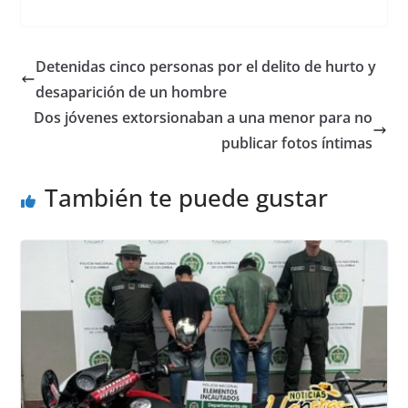
a
h
e
h
c
at
ss
ar
e
s
e
e
Detenidas cinco personas por el delito de hurto y
b
A
n
desaparición de un hombre
o
p
g
Dos jóvenes extorsionaban a una menor para no
o
p
er
publicar fotos íntimas
k
También te puede gustar