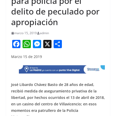
para policía por el
delito de peculado por
apropiación
marzo 15, 2019
admin
F
W
M
X
S
a
h
e
h
Marzo 15 de 2019
c
at
ss
ar
e
s
e
e
b
A
n
o
p
g
José Libardo Chávez Basto de 28 años de edad,
o
p
er
recibió medida de aseguramiento privativa de la
libertad, por hechos ocurridos el 13 de abril de 2018,
k
en un casino del centro de Villavicencio; en esos
momentos era patrullero de la Policía