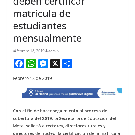
deben certificar
matrícula de
estudiantes
mensualmente
febrero 18, 2019
admin
F
W
M
X
S
a
h
e
h
Febrero 18 de 2019
c
at
ss
ar
e
s
e
e
b
A
n
o
p
g
Con el fin de hacer seguimiento al proceso de
o
p
er
cobertura del 2019, la Secretaría de Educación del
Meta, solicitó a rectores, directores rurales y
k
directores de núcleo, la certificación de la matrícula