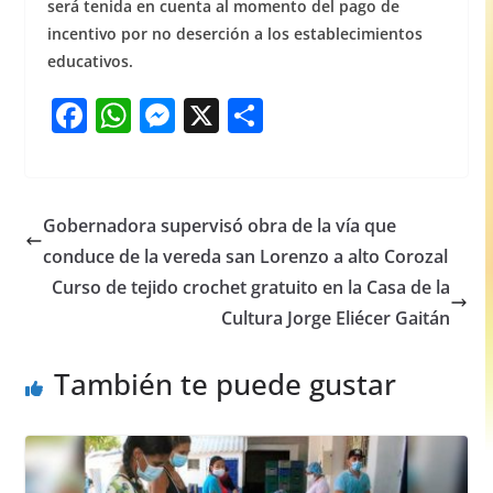
será tenida en cuenta al momento del pago de
incentivo por no deserción a los establecimientos
educativos.
F
W
M
X
S
a
h
e
h
c
at
ss
ar
e
s
e
e
Gobernadora supervisó obra de la vía que
b
A
n
conduce de la vereda san Lorenzo a alto Corozal
o
p
g
Curso de tejido crochet gratuito en la Casa de la
o
p
er
Cultura Jorge Eliécer Gaitán
k
También te puede gustar