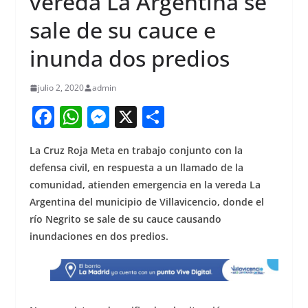
vereda La Argentina se
sale de su cauce e
inunda dos predios
julio 2, 2020
admin
F
W
M
X
S
a
h
e
h
La Cruz Roja Meta en trabajo conjunto con la
c
at
ss
ar
defensa civil, en respuesta a un llamado de la
e
s
e
e
comunidad, atienden emergencia en la vereda La
b
A
n
Argentina del municipio de Villavicencio, donde el
o
p
g
río Negrito se sale de su cauce causando
inundaciones en dos predios.
o
p
er
k