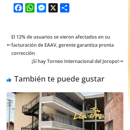
F
W
M
X
S
a
h
e
h
c
at
ss
ar
e
s
e
e
El 12% de usuarios se vieron afectados en su
b
A
n
facturación de EAAV, gerente garantiza pronta
o
p
g
corrección
o
p
er
¡Sí hay Torneo Internacional del Joropo!
k
También te puede gustar