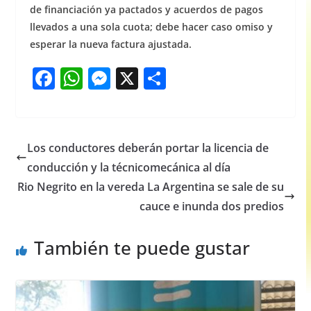
de financiación ya pactados y acuerdos de pagos
llevados a una sola cuota; debe hacer caso omiso y
esperar la nueva factura ajustada.
F
W
M
X
S
a
h
e
h
c
at
ss
ar
e
s
e
e
Los conductores deberán portar la licencia de
b
A
n
conducción y la técnicomecánica al día
o
p
g
Rio Negrito en la vereda La Argentina se sale de su
o
p
er
cauce e inunda dos predios
k
También te puede gustar