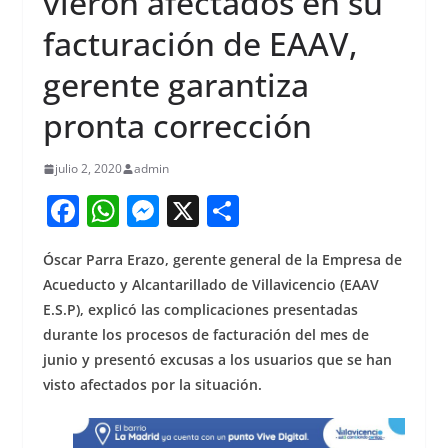
vieron afectados en su
facturación de EAAV,
gerente garantiza
pronta corrección
julio 2, 2020
admin
F
W
M
X
S
a
h
e
h
Óscar Parra Erazo, gerente general de la Empresa de
c
at
ss
ar
Acueducto y Alcantarillado de Villavicencio (EAAV
e
s
e
e
E.S.P), explicó las complicaciones presentadas
b
A
n
durante los procesos de facturación del mes de
o
p
g
junio y presentó excusas a los usuarios que se han
visto afectados por la situación.
o
p
er
k