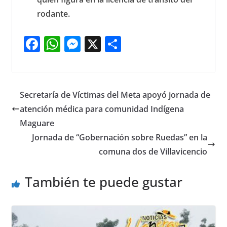
rodante.
F
W
M
X
S
a
h
e
h
c
at
ss
ar
e
s
e
e
Secretaría de Víctimas del Meta apoyó jornada de
b
A
n
atención médica para comunidad Indígena
o
p
g
Maguare
o
p
er
Jornada de “Gobernación sobre Ruedas” en la
comuna dos de Villavicencio
k
También te puede gustar