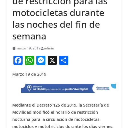
de restricción para las
motocicletas durante
las noches del fin de
semana
marzo 19, 2019
admin
F
W
M
X
S
a
h
e
h
Marzo 19 de 2019
c
at
ss
ar
e
s
e
e
b
A
n
o
p
g
Mediante el Decreto 125 de 2019, la Secretaría de
o
p
er
Movilidad modificó el horario de restricción
nocturna para la circulación de motocicletas,
k
motociclos y mototriciclos durante los días viernes,