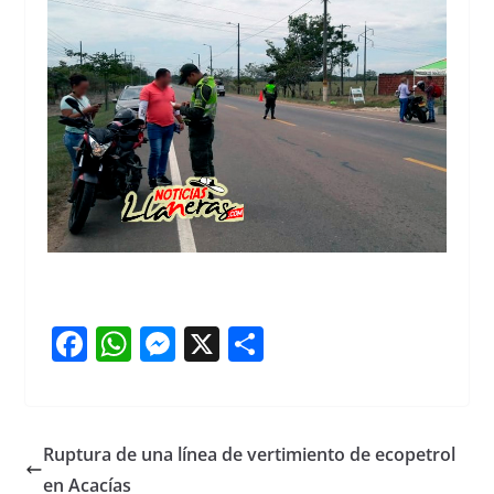
F
W
M
X
S
a
h
e
h
c
at
ss
ar
e
s
e
e
Ruptura de una línea de vertimiento de ecopetrol
b
A
n
en Acacías