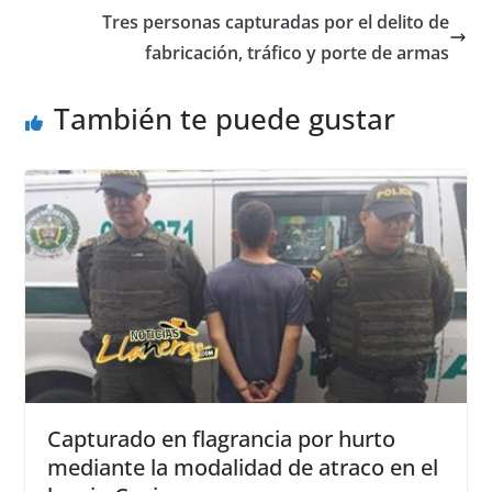
o
p
g
Tres personas capturadas por el delito de
o
p
er
fabricación, tráfico y porte de armas
k
También te puede gustar
Capturado en flagrancia por hurto
mediante la modalidad de atraco en el