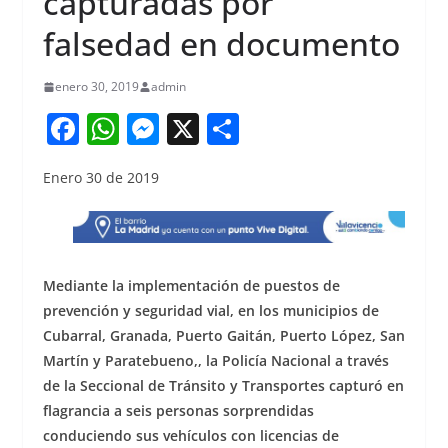
capturadas por
falsedad en documento
enero 30, 2019
admin
F
W
M
X
S
a
h
e
h
Enero 30 de 2019
c
at
ss
ar
e
s
e
e
b
A
n
o
p
g
Mediante la implementación de puestos de
o
p
er
prevención y seguridad vial, en los municipios de
Cubarral, Granada, Puerto Gaitán, Puerto López, San
k
Martín y Paratebueno,, la Policía Nacional a través
de la Seccional de Tránsito y Transportes capturó en
flagrancia a seis personas sorprendidas
conduciendo sus vehículos con licencias de