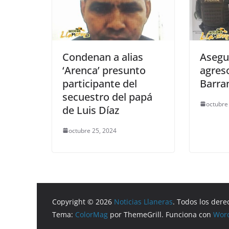
Condenan a alias
Asegu
‘Arenca’ presunto
agres
participante del
Barra
secuestro del papá
octubre
de Luis Díaz
octubre 25, 2024
Copyright © 2026
Noticias Llaneras
. Todos los dere
Tema:
ColorMag
por ThemeGrill. Funciona con
Wor