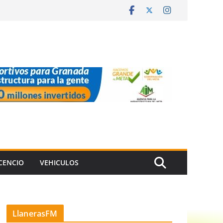
ICENCIO
VEHICULOS
LlanerasFM