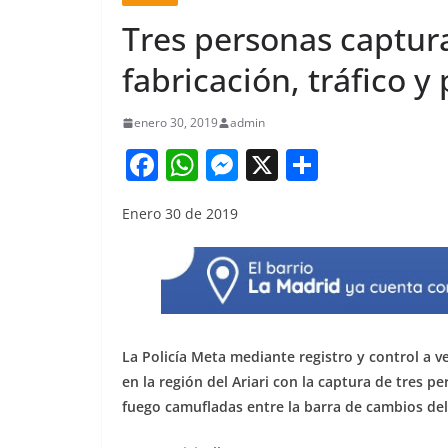
Tres personas captura
fabricación, tráfico y
enero 30, 2019
admin
F
W
M
X
S
a
h
e
h
Enero 30 de 2019
c
at
ss
ar
e
s
e
e
b
A
n
o
p
g
o
p
er
La Policía Meta mediante registro y control a v
k
en la región del Ariari con la captura de tres 
fuego camufladas entre la barra de cambios del