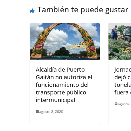
o
p
g
También te puede gustar
o
p
er
k
Alcaldía de Puerto
Jorna
Gaitán no autoriza el
dejó c
funcionamiento del
tonel
transporte público
fuera 
intermunicipal
agosto 
agosto 8, 2020