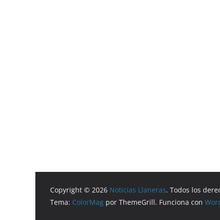
Copyright © 2026
Noticias Llaneras
. Todos los dere
Tema:
ColorMag
por ThemeGrill. Funciona con
Wor