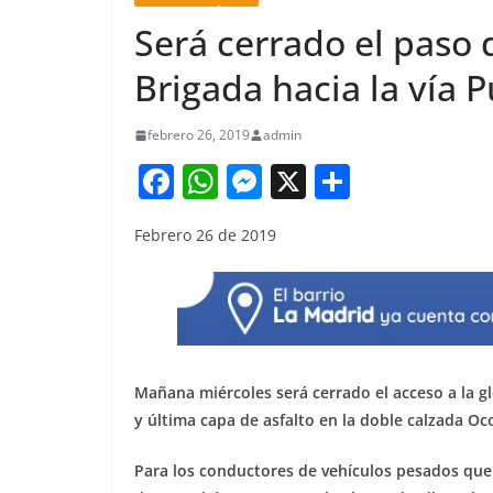
Será cerrado el paso 
Brigada hacia la vía 
febrero 26, 2019
admin
F
W
M
X
S
a
h
e
h
Febrero 26 de 2019
c
at
ss
ar
e
s
e
e
b
A
n
o
p
g
o
p
er
Mañana miércoles será cerrado el acceso a la gl
k
y última capa de asfalto en la doble calzada Oco
Para los conductores de vehículos pesados que tr