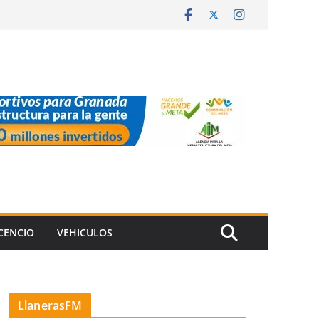
ICENCIO
VEHICULOS
LlanerasFM