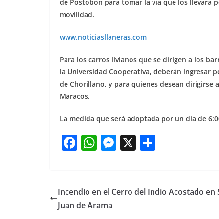
de Postobón para tomar la vía que los llevará po
movilidad.
www.noticiasllaneras.com
Para los carros livianos que se dirigen a los ba
la Universidad Cooperativa, deberán ingresar p
de Chorillano, y para quienes desean dirigirse
Maracos.
La medida que será adoptada por un día de 6:0
F
W
M
X
S
a
h
e
h
c
at
ss
ar
e
s
e
e
Incendio en el Cerro del Indio Acostado en
b
A
n
Juan de Arama