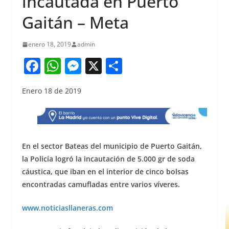
incautada en Puerto
Gaitán – Meta
enero 18, 2019
admin
F
W
M
X
S
a
h
e
h
Enero 18 de 2019
c
at
ss
ar
e
s
e
e
b
A
n
o
p
g
En el sector Bateas del municipio de Puerto Gaitán,
o
p
er
la Policía logró la incautación de 5.000 gr de soda
cáustica, que iban en el interior de cinco bolsas
k
encontradas camufladas entre varios víveres.
www.noticiasllaneras.com