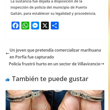
La sustancia fue dejada a disposición de la
inspección de policía del municipio de Puerto
Gaitán, para establecer su legalidad y procedencia.
F
W
M
X
S
a
h
e
h
c
at
ss
ar
e
s
e
e
Un joven que pretendía comercializar marihuana
b
A
n
en Porfía fue capturado
o
p
g
Policía frustró hurto en un sector de Villavicencio
o
p
er
También te puede gustar
k