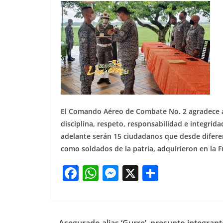
El Comando Aéreo de Combate No. 2 agradece a 
disciplina, respeto, responsabilidad e integrida
adelante serán 15 ciudadanos que desde diferen
como soldados de la patria, adquirieron en la 
F
W
M
X
S
a
h
e
h
c
at
ss
ar
e
s
e
e