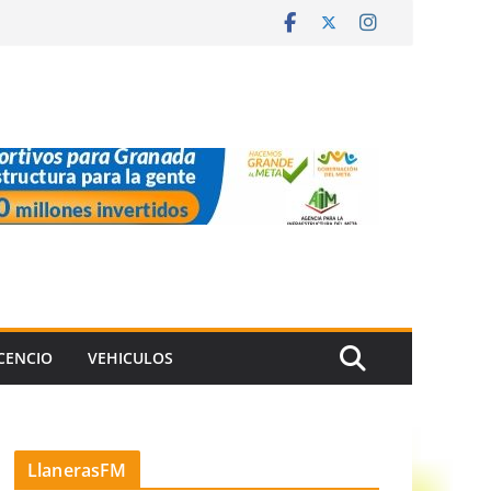
ICENCIO
VEHICULOS
LlanerasFM