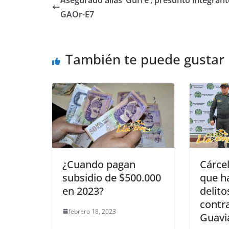
Asegurado alias ‘Gurre’, presunto integrant
b
A
n
GAOr-E7
o
p
g
o
p
er
También te puede gustar
k
¿Cuando pagan
Cárcel
subsidio de $500.000
que h
en 2023?
delito
contr
febrero 18, 2023
Guavi