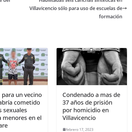
e del
Habilitadas seis canchas sintéticas en
Villavicencio sólo para uso de escuelas de
formación
 para un vecino
Condenado a mas de
abría cometido
37 años de prisión
s sexuales
por homicidio en
a menores en el
Villavicencio
are
febrero 17, 2023