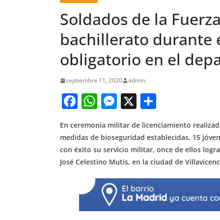
Soldados de la Fuerza
bachillerato durante e
obligatorio en el de
septiembre 11, 2020
admin
F
W
M
X
S
a
h
e
h
En ceremonia militar de licenciamiento realiz
c
at
ss
ar
medidas de bioseguridad establecidas, 15 jóven
e
s
e
e
con éxito su servicio militar, once de ellos logr
b
A
n
José Celestino Mutis, en la ciudad de Villavicenc
o
p
g
o
p
er
k