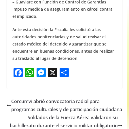
– Guaviare con Función de Control de Garantías
impuso medida de aseguramiento en cárcel contra
el implicado.
Ante
esta decisión la Fiscalía les solicitó a las
autoridades penitenciarias y de salud revisar el
estado médico del detenido y garantizar que se
encuentre en buenas condiciones, antes de realizar
su traslado al lugar de detención.
F
W
M
X
S
a
h
e
h
c
at
ss
ar
e
s
e
e
Corcumvi abrió convocatoria radial para
b
A
n
programas culturales y de participación ciudadana
o
p
g
Soldados de la Fuerza Aérea validaron su
o
p
er
bachillerato durante el servicio militar obligatorio