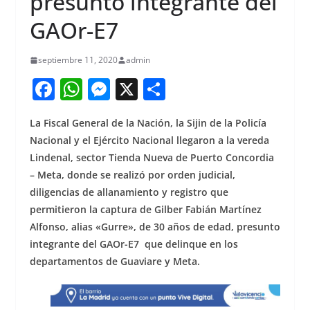
presunto integrante del
GAOr-E7
septiembre 11, 2020
admin
F
W
M
X
S
a
h
e
h
La Fiscal General de la Nación, la Sijin de la Policía
c
at
ss
ar
Nacional y el Ejército Nacional llegaron a la vereda
e
s
e
e
Lindenal, sector Tienda Nueva de Puerto Concordia
b
A
n
– Meta, donde se realizó
por orden judicial,
o
p
g
diligencias de allanamiento y registro que
permitieron la captura de Gilber Fabián Martínez
o
p
er
Alfonso, alias «Gurre», de 30 años de edad,
presunto
k
integrante del GAOr-E7 que delinque en los
departamentos de Guaviare y Meta.