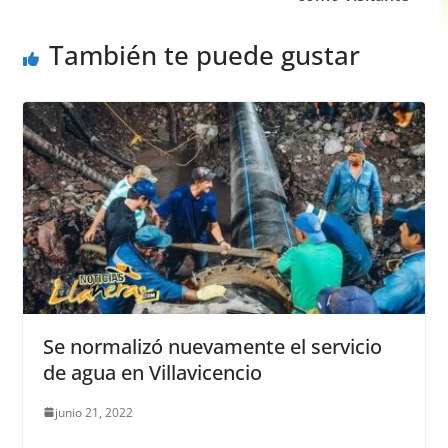
o
p
er
k
También te puede gustar
Se normalizó nuevamente el servicio
de agua en Villavicencio
junio 21, 2022