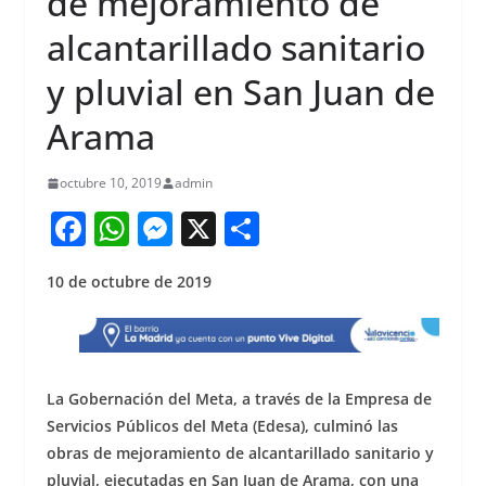
de mejoramiento de
alcantarillado sanitario
y pluvial en San Juan de
Arama
octubre 10, 2019
admin
F
W
M
X
S
a
h
e
h
10 de octubre de 2019
c
at
ss
ar
e
s
e
e
b
A
n
o
p
g
La Gobernación del Meta, a través de la Empresa de
o
p
er
Servicios Públicos del Meta (Edesa), culminó las
obras de mejoramiento de alcantarillado sanitario y
k
pluvial, ejecutadas en San Juan de Arama, con una