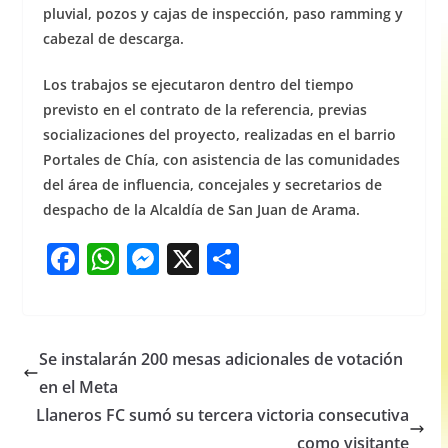
pluvial, pozos y cajas de inspección, paso ramming y
cabezal de descarga.
Los trabajos se ejecutaron dentro del tiempo
previsto en el contrato de la referencia, previas
socializaciones del proyecto, realizadas en el barrio
Portales de Chía, con asistencia de las comunidades
del área de influencia, concejales y secretarios de
despacho de la Alcaldía de San Juan de Arama.
F
W
M
X
S
a
h
e
h
c
at
ss
ar
e
s
e
e
Se instalarán 200 mesas adicionales de votación
b
A
n
en el Meta
o
p
g
Llaneros FC sumó su tercera victoria consecutiva
como visitante