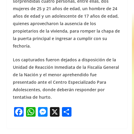
sorprendidas cuatro personas, entre ellas, dos
mujeres de 25 y 21 años de edad, un hombre de 24
años de edad y un adolescente de 17 años de edad,
quienes aprovecharon la ausencia de los
propietarios de la vivienda, para romper la chapa de
la puerta principal e ingresar a cumplir con su
fechoría.
Los capturados fueron dejados a disposición de la
Unidad de Reacción Inmediata de la Fiscalía General
de la Nación y el menor aprehendido fue
presentado ante el Centro Especializado Para
Adolescentes, donde deberán responder por
tentativa de hurto.
F
W
M
X
S
a
h
e
h
c
at
ss
ar