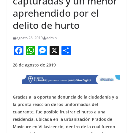
capturadas y un menor
aprehendido por el
delito de hurto
agosto 28, 2019
admin
F
W
M
X
S
a
h
e
h
28 de agosto de 2019
c
at
ss
ar
e
s
e
e
b
A
n
o
p
g
Gracias a la oportuna denuncia de la ciudadanía y a
o
p
er
la pronta reacción de los uniformados del
cuadrante, fue posible frustrar el hurto a una
k
residencia, ubicada en la urbanización Prados de
Mavicure en Villavicencio, dentro de la cual fueron