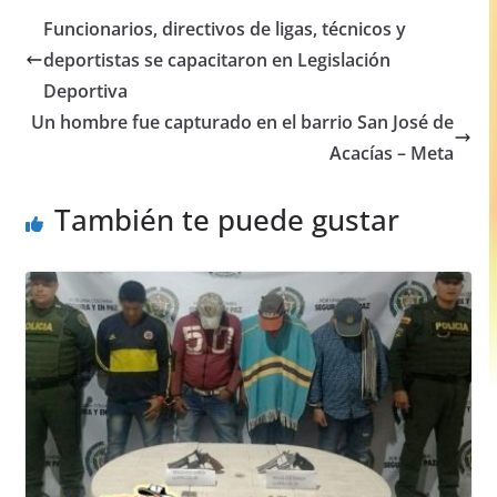
e
s
e
e
Funcionarios, directivos de ligas, técnicos y
b
A
n
deportistas se capacitaron en Legislación
o
p
g
Deportiva
o
p
er
Un hombre fue capturado en el barrio San José de
Acacías – Meta
k
También te puede gustar