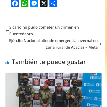
F
W
M
X
S
a
h
e
h
c
at
ss
ar
e
s
e
e
Sicario no pudo cometer un crimen en
b
A
n
Fuentedeoro
o
p
g
Ejército Nacional atiende emergencia invernal en
o
p
er
zona rural de Acacías – Meta
k
También te puede gustar