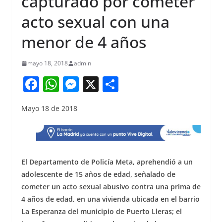
capturado por cometer
acto sexual con una
menor de 4 años
mayo 18, 2018
admin
F
W
M
X
S
a
h
e
h
Mayo 18 de 2018
c
at
ss
ar
e
s
e
e
b
A
n
o
p
g
El Departamento de Policía Meta, aprehendió a un
o
p
er
adolescente de 15 años de edad, señalado de
cometer un acto sexual abusivo contra una prima de
k
4 años de edad, en una vivienda ubicada en el barrio
La Esperanza del municipio de Puerto Lleras; el