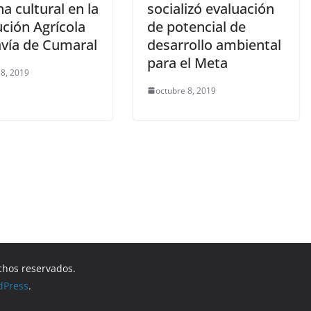
 cultural en la
socializó evaluación
ución Agrícola
de potencial de
vía de Cumaral
desarrollo ambiental
para el Meta
 8, 2019
octubre 8, 2019
chos reservados.
dPress
.