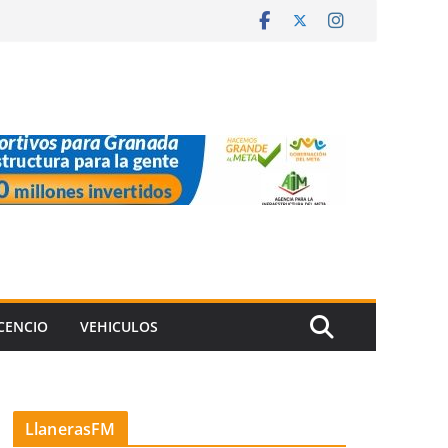
ICENCIO
VEHICULOS
LlanerasFM