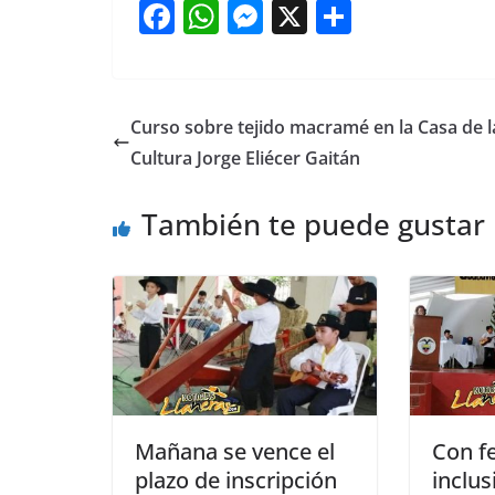
F
W
M
X
S
a
h
e
h
c
at
ss
ar
e
s
e
e
Curso sobre tejido macramé en la Casa de l
b
A
n
Cultura Jorge Eliécer Gaitán
o
p
g
También te puede gustar
o
p
er
k
Mañana se vence el
Con fe
plazo de inscripción
inclu