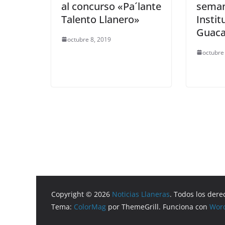
al concurso «Pa´lante
semana
Talento Llanero»
Instit
Guaca
octubre 8, 2019
octubre
Copyright © 2026
Noticias Llaneras
. Todos los dere
Tema:
ColorMag
por ThemeGrill. Funciona con
Wor