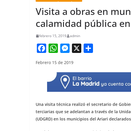
Visita a obras en mun
calamidad pública en
febrero 15, 2019
admin
F
W
M
X
S
a
h
e
h
Febrero 15 de 2019
c
at
ss
ar
e
s
e
e
b
A
n
o
p
g
o
p
er
Una visita técnica realizó el secretario de Gobi
k
terciarias que se adelantan a través de la Unid
(UDGRD) en los municipios del Ariari declarados 