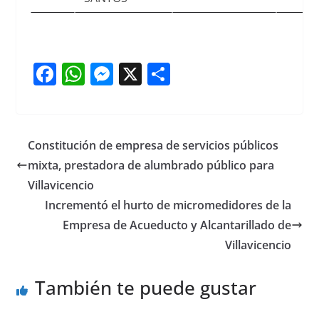
F
W
M
X
S
a
h
e
h
c
at
ss
ar
e
s
e
e
Constitución de empresa de servicios públicos
b
A
n
mixta, prestadora de alumbrado público para
o
p
g
Villavicencio
o
p
er
Incrementó el hurto de micromedidores de la
Empresa de Acueducto y Alcantarillado de
k
Villavicencio
También te puede gustar