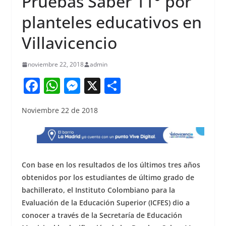
Pruebas Saber 11° por
planteles educativos en
Villavicencio
noviembre 22, 2018
admin
F
W
M
X
S
a
h
e
h
Noviembre 22 de 2018
c
at
ss
ar
e
s
e
e
b
A
n
o
p
g
Con base en los resultados de los últimos tres años
o
p
er
obtenidos por los estudiantes de último grado de
bachillerato, el Instituto Colombiano para la
k
Evaluación de la Educación Superior (ICFES) dio a
conocer a través de la Secretaría de Educación