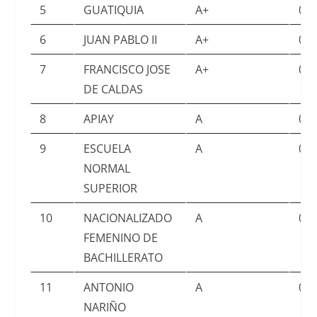
5
GUATIQUIA
A+
0.7
6
JUAN PABLO II
A+
0.7
7
FRANCISCO JOSE
A+
0.7
DE CALDAS
8
APIAY
A
0.7
9
ESCUELA
A
0.7
NORMAL
SUPERIOR
10
NACIONALIZADO
A
0.7
FEMENINO DE
BACHILLERATO
11
ANTONIO
A
0.7
NARIÑO