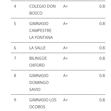
4
COLEGIO DON
A+
0.859
BOSCO
5
GIMNASIO
A+
0.859
CAMPESTRE
LA FONTANA
6
LA SALLE
A+
0.831
7
BILINGÜE
A+
0.829
OXFORD
8
GIMNASIO
A+
0.828
DOMINGO
SAVIO
9
GIMNASIO LOS
A+
0.822
OCOBOS