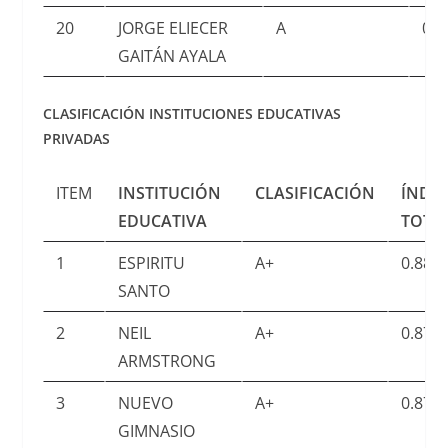
20
JORGE ELIECER
A
0.7
GAITÁN AYALA
CLASIFICACIÓN INSTITUCIONES EDUCATIVAS
PRIVADAS
ITEM
INSTITUCIÓN
CLASIFICACIÓN
ÍNDI
EDUCATIVA
TOTA
1
ESPIRITU
A+
0.885
SANTO
2
NEIL
A+
0.879
ARMSTRONG
3
NUEVO
A+
0.877
GIMNASIO