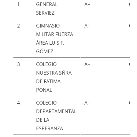
1
GENERAL
A+
0.8
SERVIEZ
2
GIMNASIO
A+
0.8
MILITAR FUERZA
ÁREA LUIS F.
GÓMEZ
3
COLEGIO
A+
0.7
NUESTRA SÑRA
DE FÁTIMA
PONAL
4
COLEGIO
A+
0.7
DEPARTAMENTAL
DE LA
ESPERANZA