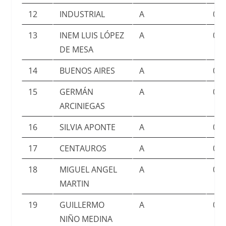
12
INDUSTRIAL
A
0.7
13
INEM LUIS LÓPEZ
A
0.7
DE MESA
14
BUENOS AIRES
A
0.7
15
GERMÁN
A
0.7
ARCINIEGAS
16
SILVIA APONTE
A
0.7
17
CENTAUROS
A
0.7
18
MIGUEL ANGEL
A
0.7
MARTIN
19
GUILLERMO
A
0.7
NIÑO MEDINA