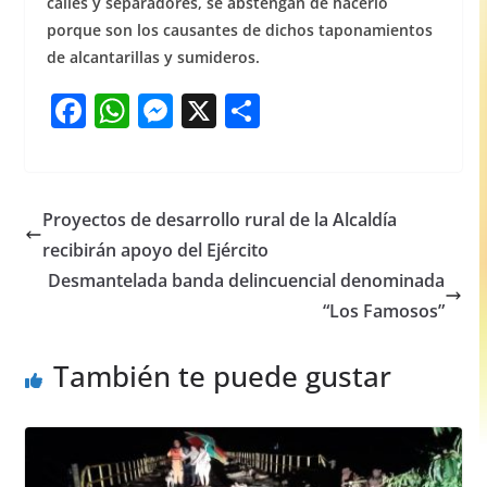
calles y separadores, se abstengan de hacerlo
porque son los causantes de dichos taponamientos
de alcantarillas y sumideros.
F
W
M
X
S
a
h
e
h
c
at
ss
ar
e
s
e
e
Proyectos de desarrollo rural de la Alcaldía
b
A
n
recibirán apoyo del Ejército
o
p
g
Desmantelada banda delincuencial denominada
o
p
er
“Los Famosos”
k
También te puede gustar