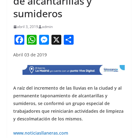
de alcantarillas y
sumideros
abril 3, 2019
admin
F
W
M
X
S
a
h
e
h
Abril 03 de 2019
c
at
ss
ar
e
s
e
e
b
A
n
o
p
g
A raíz del incremento de las lluvias en la ciudad y al
o
p
er
permanente taponamiento de alcantarillas y
sumideros, se conformó un grupo especial de
k
trabajadores que reiniciarán actividades de limpieza
y descolmatación de los mismos.
www.noticiasllaneras.com