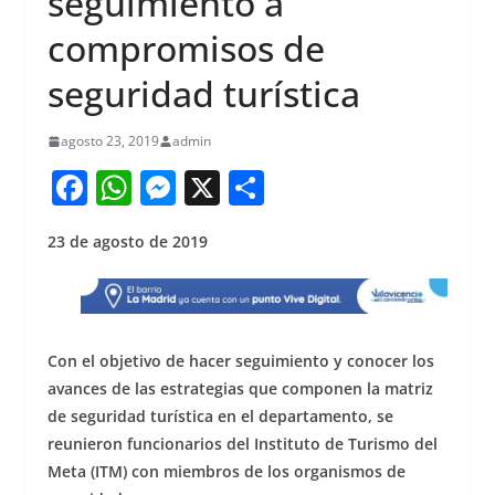
seguimiento a
compromisos de
seguridad turística
agosto 23, 2019
admin
F
W
M
X
S
a
h
e
h
23 de agosto de 2019
c
at
ss
ar
e
s
e
e
b
A
n
o
p
g
Con el objetivo de hacer seguimiento y conocer los
o
p
er
avances de las estrategias que componen la matriz
de seguridad turística en el departamento, se
k
reunieron funcionarios del Instituto de Turismo del
Meta (ITM) con miembros de los organismos de