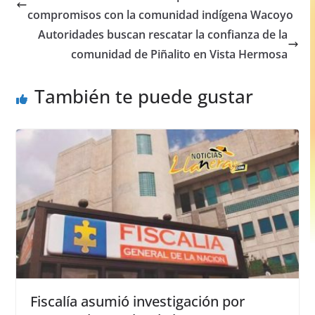
b
A
n
compromisos con la comunidad indígena Wacoyo
o
p
g
Autoridades buscan rescatar la confianza de la
o
p
er
comunidad de Piñalito en Vista Hermosa
k
También te puede gustar
Fiscalía asumió investigación por