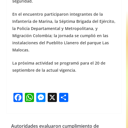
seguridad.
En el encuentro participaron integrantes de la
Infantería de Marina, la Séptima Brigada del Ejército,
la Policía Departamental y Metropolitana, y
Migración Colombia; la jornada se cumplió en las
instalaciones del Pueblito Llanero del parque Las
Malocas.
La próxima actividad se programó para el 20 de
septiembre de la actual vigencia.
F
W
M
X
S
a
h
e
h
c
at
ss
ar
e
s
e
e
Autoridades evaluaron cumplimiento de